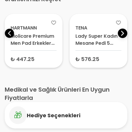
HARTMANN
TENA
Molicare Premium
Lady Super Kadın
Men Pad Erkekler
Mesane Pedi 5
için Mesane Pedi 4
Damla 30 Adet –
Damla 14 Adet
İdrar Kaçırma
₺ 447.25
₺ 576.25
Pedi, Yoğun
Koruma
Medikal ve Sağlık Ürünleri En Uygun
Fiyatlarla
🎁
Hediye Seçenekleri