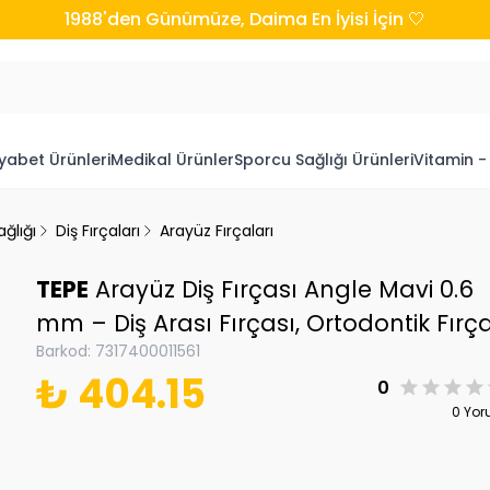
1988'den Günümüze, Daima En İyisi İçin 🤍
yabet Ürünleri
Medikal Ürünler
Sporcu Sağlığı Ürünleri
Vitamin -
ğlığı
Diş Fırçaları
Arayüz Fırçaları
TEPE
Arayüz Diş Fırçası Angle Mavi 0.6
mm – Diş Arası Fırçası, Ortodontik Fırç
Barkod
:
7317400011561
₺ 404.15
0
0 Yo