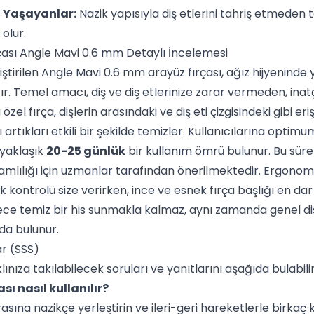
i Yaşayanlar:
Nazik yapısıyla diş etlerini tahriş etmeden 
olur.
çası Angle Mavi 0.6 mm Detaylı İncelemesi
ştirilen Angle Mavi 0.6 mm arayüz fırçası, ağız hijyeninde 
r. Temel amacı, diş ve diş etlerinize zarar vermeden, inatç
özel fırça, dişlerin arasındaki ve diş eti çizgisindeki gibi e
ğı artıkları etkili bir şekilde temizler. Kullanıcılarına opt
 yaklaşık
20-25 günlük
bir kullanım ömrü bulunur. Bu süre 
vamlılığı için uzmanlar tarafından önerilmektedir. Ergonom
kontrolü size verirken, ince ve esnek fırça başlığı en dar d
dece temiz bir his sunmakla kalmaz, aynı zamanda genel diş
da bulunur.
ar (SSS)
ınıza takılabilecek soruları ve yanıtlarını aşağıda bulabilir
ası nasıl kullanılır?
 arasına nazikçe yerleştirin ve ileri-geri hareketlerle birka