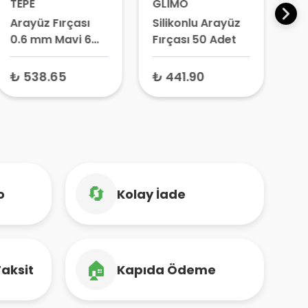
TEPE
GLIMO
TE
Arayüz Fırçası
Silikonlu Arayüz
In
0.6 mm Mavi 6
Fırçası 50 Adet
Or
Adet
Di
mm
₺ 538.65
₺ 441.90
₺ 
– 
Or
🔄
o
Kolay İade
🏠
Taksit
Kapıda Ödeme