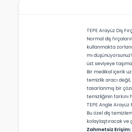
TEPE Arayüz Diş Fırç
Normal diş fırçaları
kullanmakta zorlanı
mı düşünüyorsunuz
üst seviyeye taşımak
Bir medikal içerik u
temizlik aracı deği
tasarlanmış bir çöz
temizliğinin farkını 
TEPE Angle Arayüz F
Bu özel diş temizlem
kolaylaştıracak ve 
Zahmetsiz Erişim: