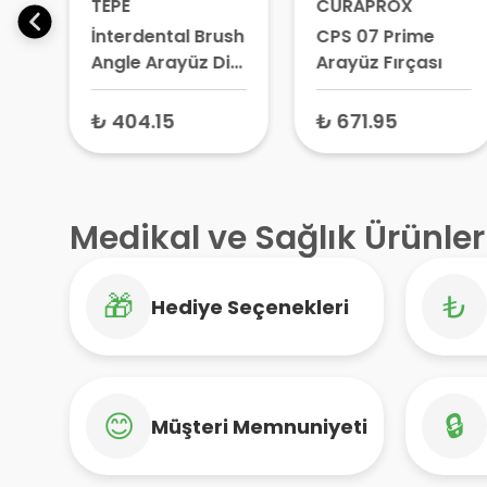
TEPE
CURAPROX
ush
İnterdental Brush
CPS 07 Prime
iş
Angle Arayüz Diş
Arayüz Fırçası
0.5
Fırçası Sarı 0.7
mm 6 Adet – Diş
₺ 404.15
₺ 671.95
Arası Fırçası,
İmplant ve Diş
Teli Fırçası
Medikal ve Sağlık Ürünler
🎁
₺
Hediye Seçenekleri
😊
🔒
Müşteri Memnuniyeti