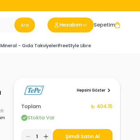
Hesabım
Sepetim
Ara
 Mineral - Gıda Takviyeleri
FreeStyle Libre
Hepsini Göster
a
Toplam
₺ 404.15
Stokta Var
rum
Şimdi Satın Al
1