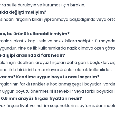
a su ile durulayın ve kuruması için bırakın.
klıkla değiştirmeliyim?
çısından, fırçanın kılları yıpranmaya başladığında veya or
sas, bu ürünü kullanabilir miyim?
rçaları plastik kaplı tele ve nazik kıllara sahiptir. Bu say
gundur. Yine de ilk kullanımlarda nazik olmaya özen göste
le diş ipi arasındaki fark nedir?
araları için idealken, arayüz fırçaları daha geniş boşluklar, di
enellikle birbirini tamamlayıcı ürünler olarak kullanılırlar.
rı var mı? Kendime uygun boyutu nasıl seçerim?
çalarının farklı renklerle kodlanmış çeşitli boyutları vardır
 uygun boyutu önermesini isteyebilir veya farklı boyutları 
 0.6 mm arayüz fırçası fiyatları nedir?
z fırçası fiyat ve indirim seçeneklerini sayfamızdan incel