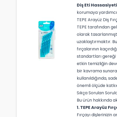
Diş Eti Hassasiyet
korumaya yardımcı 
TEPE Arayüz Diş Fır
TEPE tarafından geli
olarak tasarlanmıştı
uzaklaştırmaktır. Bu 
fırçalarının kaçırdı
standartları gereği
etkin temizliğin de
bir kavrama sunarak 
kullanıldığında, sa
önemli ölçüde katkı
Sıkça Sorulan Sorul
Bu ürün hakkında akl
1. TEPE Arayüz Fırç
Fırçayı dişlerinizin