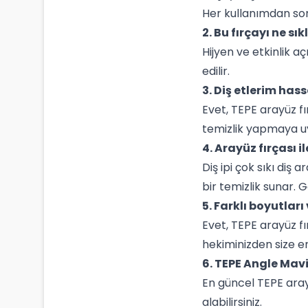
Her kullanımdan sonr
2. Bu fırçayı ne sı
Hijyen ve etkinlik a
edilir.
3. Diş etlerim has
Evet, TEPE arayüz fı
temizlik yapmaya uy
4. Arayüz fırçası i
Diş ipi çok sıkı diş 
bir temizlik sunar. G
5. Farklı boyutla
Evet, TEPE arayüz fır
hekiminizden size en
6. TEPE Angle Mavi
En güncel TEPE arayü
alabilirsiniz.