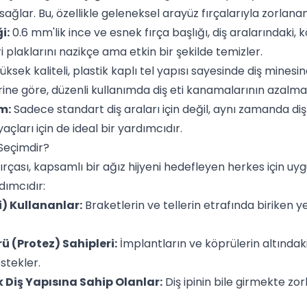
ağlar. Bu, özellikle geleneksel arayüz fırçalarıyla zorlanan
i:
0.6 mm'lik ince ve esnek fırça başlığı, diş aralarındaki, 
 plaklarını nazikçe ama etkin bir şekilde temizler.
üksek kaliteli, plastik kaplı tel yapısı sayesinde diş mines
ine göre, düzenli kullanımda diş eti kanamalarının azalmas
m:
Sadece standart diş araları için değil, aynı zamanda diş 
açları için de ideal bir yardımcıdır.
 Seçimdir?
rçası, kapsamlı bir ağız hijyeni hedefleyen herkes için uy
dımcıdır:
i) Kullananlar:
Braketlerin ve tellerin etrafında biriken y
 (Protez) Sahipleri:
İmplantların ve köprülerin altındaki 
stekler.
k Diş Yapısına Sahip Olanlar:
Diş ipinin bile girmekte zo