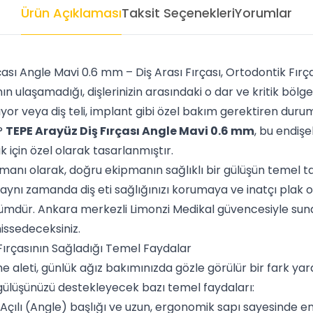
Ürün Açıklaması
Taksit Seçenekleri
Yorumlar
ası Angle Mavi 0.6 mm – Diş Arası Fırçası, Ortodontik Fırç
nın ulaşamadığı, dişlerinizin arasındaki o dar ve kritik bölg
yor veya diş teli, implant gibi özel bakım gerektiren duru
?
TEPE Arayüz Diş Fırçası Angle Mavi 0.6 mm
, bu endişe
 için özel olarak tasarlanmıştır.
zmanı olarak, doğru ekipmanın sağlıklı bir gülüşün temel t
l, aynı zamanda diş eti sağlığınızı korumaya ve inatçı plak
ümdür. Ankara merkezli Limonzi Medikal güvencesiyle sun
hissedeceksiniz.
ırçasının Sağladığı Temel Faydalar
e aleti, günlük ağız bakımınızda gözle görülür bir fark yar
gülüşünüzü destekleyecek bazı temel faydaları:
Açılı (Angle) başlığı ve uzun, ergonomik sapı sayesinde en