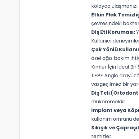
kolayca ulaşmanızı s
Etkin Plak Temizliğ
çevresindeki bakteri
Diş Eti Koruması:
Y
Kullanıcı deneyimler
Çok Yönlü Kullanı
özel ağız bakım ihtiy
Kimler İçin İdeal Bir
TEPE Angle arayüz fı
vazgeçilmez bir yar
Diş Teli (Ortodont
mükemmeldir.
İmplant veya Köprü
kullanım ömrünü de
Sıkışık ve Çapraşı
temizler.