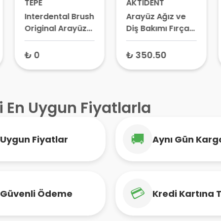
TEPE
AKTİDENT
Interdental Brush
Arayüz Ağız ve
Original Arayüz
Diş Bakımı Fırça
Diş Fırçası Sarı
Seti 0.40 mm 4
0.7 mm 8 Adet –
Adet Pembe
₺ 0
₺ 350.50
Diş Arası Fırçası,
İmplant Fırçası
i En Uygun Fiyatlarla
🚚
Uygun Fiyatlar
Aynı Gün Karg
💳
Güvenli Ödeme
Kredi Kartına 