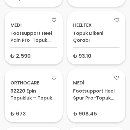
Desteği
MEDİ
HEELTEX
Footsupport Heel
Topuk Dikeni
Pain Pro-Topuk
Çorabı
Di̇keni Tabanlık
Pia73 - Ortopedik
₺ 2,590
₺ 93.10
Ayakkabı Tabanlığı,
Plantar Fasiit
Destek Pedi
ORTHOCARE
MEDİ
92220 Epin
Footsupport Heel
Topukluk – Topuk
Spur Pro-Topuk
Dikeni Tabanlığı,
Di̇keni̇ Tabanlık
Plantar Fasiit
Pia06
₺ 673
₺ 908.45
Yastığı, Topuk
Ağrısı Pedi