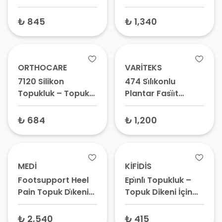
Topuk Dikeni
Violet – Topuk
Tabanlığı,
Dikeni ve Düz
₺ 845
₺ 1,340
Ortopedik
Taban İçin
Ayakkabı Tabanı
Tabanlık,
Ortopedik
Ayakkabı Tabanı
ORTHOCARE
VARİTEKS
7120 Silikon
474 Si̇li̇konlu
Topukluk – Topuk
Plantar Fasi̇i̇t
Dikeni Yastığı,
Desteği̇
Topuk Ağrısı Pedi
₺ 684
₺ 1,200
MEDİ
KİFİDİS
Footsupport Heel
Epi̇nli̇ Topukluk –
Pain Topuk Di̇keni
Topuk Dikeni İçin
Tabanlık Pia74
Deri Topuk Yastığı,
Epin Kalkaneal
₺ 2,540
₺ 415