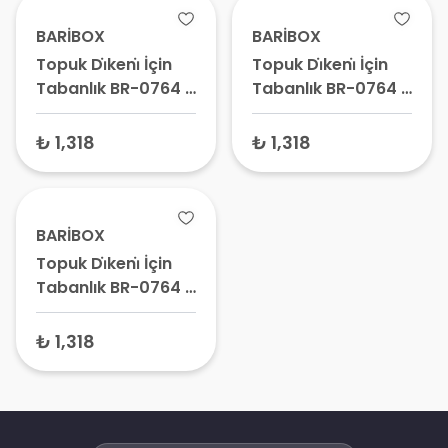
BARİBOX
BARİBOX
Topuk Di̇keni̇ İçin
Topuk Di̇keni̇ İçin
Tabanlık BR-0764 –
Tabanlık BR-0764 –
Plantar Fasiit
Plantar Fasiit
Destek Pedi,
Destek Pedi,
₺ 1,318
₺ 1,318
Ortopedik
Ortopedik
Ayakkabı Tabanı -
Ayakkabı Tabanı -
Small
Medium
BARİBOX
Topuk Di̇keni̇ İçin
Tabanlık BR-0764 –
Plantar Fasiit
Destek Pedi,
₺ 1,318
Ortopedik
Ayakkabı Tabanı -
Large