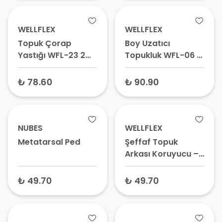
WELLFLEX
WELLFLEX
Topuk Çorap
Boy Uzatıcı
Yastığı WFL-23 2
Topukluk WFL-06 2
Adet
Adet – Gizli Topuk,
Ayakkabı İçi
₺ 78.60
₺ 90.90
Yükseltici Tabanlık
NUBES
WELLFLEX
Metatarsal Ped
Şeffaf Topuk
Arkası Koruyucu –
Topuk Arkası
Vurma Önleyici
₺ 49.70
₺ 49.70
Ped, Silikon Jel
Yastık