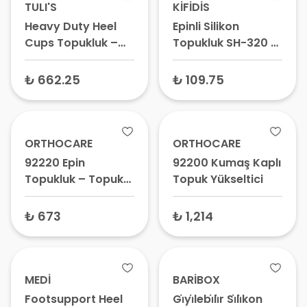
TULI'S
KİFİDİS
Heavy Duty Heel
Epinli Silikon
Cups Topukluk –
Topukluk SH-320 –
Topuk Dikeni İçin
Topuk Dikeni
Topukluk, Epin
Tabanlığı, Topuk
₺ 662.25
₺ 109.75
Topukluk,
Yastığı
Ortopedik Heel Cup
ORTHOCARE
ORTHOCARE
92220 Epin
92200 Kumaş Kaplı
Topukluk – Topuk
Topuk Yükseltici
Dikeni Tabanlığı,
Plantar Fasiit
₺ 673
₺ 1,214
Yastığı, Topuk
Ağrısı Pedi
MEDİ
BARİBOX
Footsupport Heel
Gi̇yi̇lebi̇li̇r Si̇li̇kon