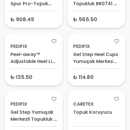
Spur Pro-Topuk
Topukluk BR0741 –
Di̇keni̇ Tabanlık
Topuk Dikeni
Pia06
Çorabı, Jel Topuk
₺ 908.45
₺ 565.50
Yastığı, Topuk
Koruyucu
PEDIFIX
PEDIFIX
Peel-away™
Gel Step Heel Cups
Adjustable Heel Lift
Yumuşak Merkez
Ayarlanabilir Topuk
Noktalı Topukluklar
Kaldırma P5682-
₺ 135.50
₺ 114.80
large
PEDIFIX
CARETEX
Gel Step Yumuşak
Topuk Koruyucu
Merkezli Topukluk –
Silikon Topuk