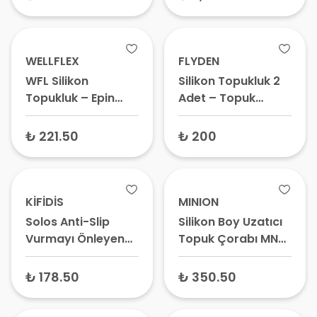
Ayakkabı Tabanlığı,
Plantar Fasiit
Destek Pedi
WELLFLEX
FLYDEN
WFL Silikon
Silikon Topukluk 2
Topukluk – Epin
Adet – Topuk
Topukluk, Topuk
Dikeni Pedi, Silikon
Dikeni Yastığı,
Topuk Yastığı,
₺ 221.50
₺ 200
Topuk Koruyucu
Ortopedik
Topukluk
KİFİDİS
MINION
Solos Anti-Slip
Silikon Boy Uzatıcı
Vurmayı Önleyen
Topuk Çorabı MN-
Topuk Arkalığı 332
366
Standart Beden
₺ 178.50
₺ 350.50