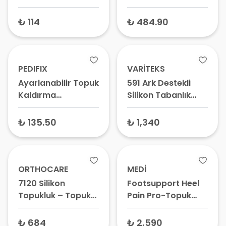
Adet
Koruyucu Köpük
Örtü
₺ 114
₺ 484.90
PEDIFIX
VARİTEKS
Ayarlanabilir Topuk
591 Ark Destekli
Kaldırma
Silikon Tabanlık
Yükseltme Aparatı
Violet – Topuk
Dikeni ve Düz
₺ 135.50
₺ 1,340
Taban İçin
Tabanlık,
Ortopedik
Ayakkabı Tabanı
ORTHOCARE
MEDİ
7120 Silikon
Footsupport Heel
Topukluk – Topuk
Pain Pro-Topuk
Dikeni Yastığı,
Di̇keni Tabanlık
Topuk Ağrısı Pedi
Pia73 - Ortopedik
₺ 684
₺ 2,590