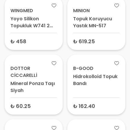
WINGMED
MINION
Yoyo Silikon
Topuk Koruyucu
Topukluk W741 2
Yastık MN-517
Adet – Topuk
Dikeni Tabanlığı,
₺ 458
₺ 619.25
Topuk Yastığı
DOTTOR
B-GOOD
CİCCARELLİ
Hidrokolloid Topuk
Mineral Ponza Taşı
Bandı
Siyah
₺ 60.25
₺ 162.40