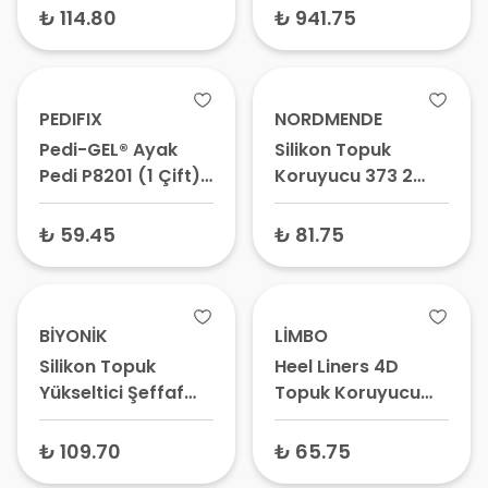
Yastığı, Topuk
₺ 114.80
₺ 941.75
Dikeni Tabanlığı
PEDIFIX
NORDMENDE
Pedi-GEL® Ayak
Silikon Topuk
Pedi P8201 (1 Çift)
Koruyucu 373 2
– Ayak Kaydırmaz
Adet
Jel Ped, Metatarsal
₺ 59.45
₺ 81.75
Yastık
BİYONİK
LİMBO
Silikon Topuk
Heel Liners 4D
Yükseltici Şeffaf
Topuk Koruyucu
Unisex
No:6567
₺ 109.70
₺ 65.75