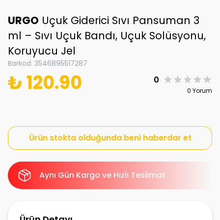
URGO
Uçuk Giderici Sıvı Pansuman 3
ml – Sıvı Uçuk Bandı, Uçuk Solüsyonu,
Koruyucu Jel
Barkod
:
3546895517287
₺ 120.90
0
0 Yorum
Ürün stokta olduğunda beni haberdar et
Aynı Gün Kargo ve Hızlı Teslimat
Ürün Detayı