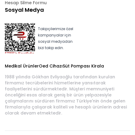
Hesap Silme Formu
Sosyal Medya
Takipçilerimize özel
kampanyalar için
sosyal medyadan
bizi takip edin.
Medikal Ürünler
Oed Cihazı
Süt Pompası Kirala
1988 yılında Gökhan Evliyaoğlu tarafından kurulan
firmamız tecrübelerini hizmetlerine yansıtarak
faaliyetlerini sürdürmektedir. Müşteri memnuniyeti
önceliğini esas alarak geniş bir ürün yelpazesiyle
çalışmalarını sürdüren firmamız Türkiye'nin önde gelen
firmalarıyla çalışarak kaliteli ve hesaplı ürünlerin adresi
olarak devam etmektedir.