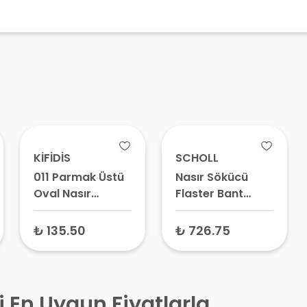
KİFİDİS
SCHOLL
011 Parmak Üstü
Nasır Sökücü
Oval Nasır
Flaster Bant
Yastığı 9 Adet
Geniş 4 Adet –
Ayak Nasır Bandı,
₺ 135.50
₺ 726.75
Pedli Nasır Yakısı
i En Uygun Fiyatlarla