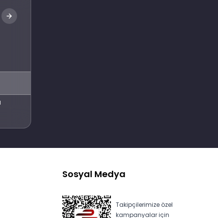
Abone Ol
l
Sosyal Medya
Takipçilerimize özel
kampanyalar için