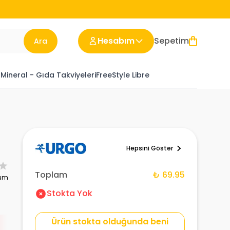
Hesabım
Sepetim
Ara
 Mineral - Gıda Takviyeleri
FreeStyle Libre
Hepsini Göster
Toplam
₺ 69.95
rum
Stokta Yok
Ürün stokta olduğunda beni