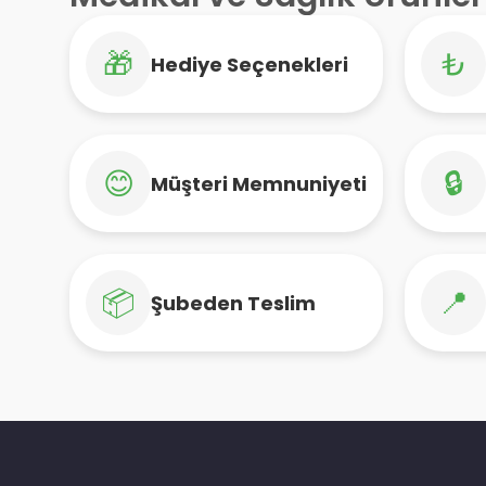
🎁
₺
Hediye Seçenekleri
😊
🔒
Müşteri Memnuniyeti
📦
📍
Şubeden Teslim