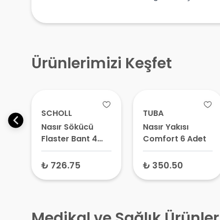
Ürünlerimizi Keşfet
SCHOLL
TUBA
Nasır Sökücü
Nasır Yakısı
Flaster Bant 4
Comfort 6 Adet
Adet – Pedli
Nasır Bandı, Nasır
₺ 726.75
₺ 350.50
Yakısı
Medikal ve Sağlık Ürünler