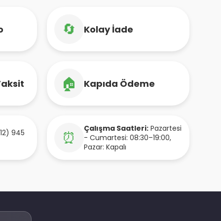
🔄
o
Kolay İade
🏠
Taksit
Kapıda Ödeme
Çalışma Saatleri:
Pazartesi
12) 945
⏰
- Cumartesi: 08:30–19:00,
Pazar: Kapalı