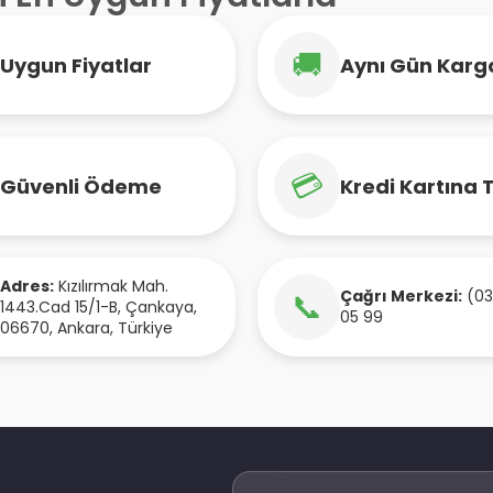
🚚
Uygun Fiyatlar
Aynı Gün Karg
💳
Güvenli Ödeme
Kredi Kartına 
Adres:
Kızılırmak Mah.
Çağrı Merkezi:
(03
📞
1443.Cad 15/1-B
,
Çankaya
,
05 99
06670
,
Ankara
,
Türkiye