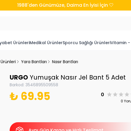
1988'den Günümüze, Daima En İyisi İçin 🤍
yabet Ürünleri
Medikal Ürünler
Sporcu Sağlığı Ürünleri
Vitamin -
Ürünleri
Yara Bantları
Nasır Bantları
URGO
Yumuşak Nasır Jel Bant 5 Adet
Barkod
:
3546895509558
₺ 69.95
0
0 Yo
Aynı Gün Kargo ve Hızlı Teslimat