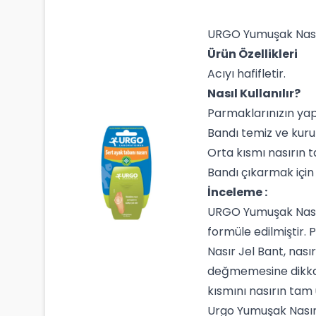
URGO Yumuşak Nasır
Ürün Özellikleri
Acıyı hafifletir.
Nasıl Kullanılır?
Parmaklarınızın ya
Bandı temiz ve kuru
Orta kısmı nasırın t
Bandı çıkarmak için
İnceleme :
URGO Yumuşak Nasır J
formüle edilmiştir. 
Nasır Jel Bant, nası
değmemesine dikkat 
kısmını nasırın tam 
Urgo Yumuşak Nasır 