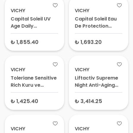
Kremi, Parlama
Koruyucu
Karşıtı Güneş
VICHY
VICHY
Koruyucu
Capital Soleil UV
Capital Soleil Eau
Age Daily
De Protection
Yaşlanma Karşıtı
SPf50+Bronzlaştırıcı
Güneş Kremi
Güneş Koruyucu
₺ 1,855.40
₺ 1,693.20
SPF50+ 40 ml
Sprey 200 ml
VICHY
VICHY
Toleriane Sensitive
Liftactiv Supreme
Rich Kuru ve
Night Anti-Aging
Hassas Ciltler için
Kırışıklık Karşıtı
Nemlendirici Yüz
Gece Bakım Kremi
₺ 1,425.40
₺ 3,414.25
Kremi 40 ml
50 ml
VICHY
VICHY