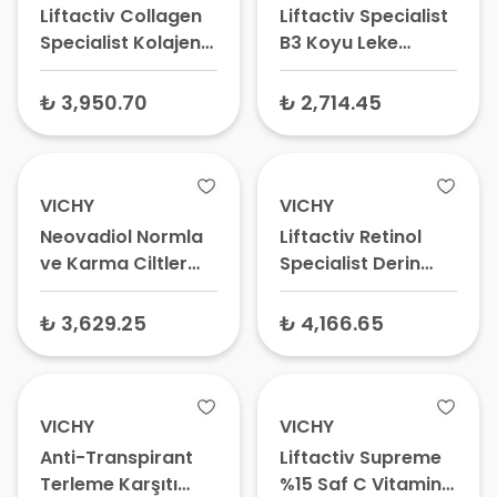
Liftactiv Collagen
Liftactiv Specialist
Specialist Kolajen
B3 Koyu Leke
Yaşlanma Karşıtı
Bakım Serumu 30
Bakım Kremi 50 ml
ml – Leke Giderici
₺ 3,950.70
₺ 2,714.45
Serum, Yaşlanma
Karşıtı Yüz Serumu
VICHY
VICHY
Neovadiol Normla
Liftactiv Retinol
ve Karma Ciltler
Specialist Derin
için Gündüz Bakım
Kırışıklık Karşıtı
Kremi 50 ml
Serum 30 ml –
₺ 3,629.25
₺ 4,166.65
Yaşlanma Karşıtı
Retinol Yüz Serumu
VICHY
VICHY
Anti-Transpirant
Liftactiv Supreme
Terleme Karşıtı
%15 Saf C Vitamini