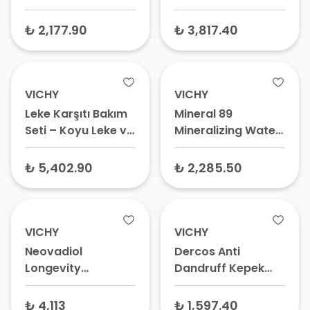
Boosting Gel
Serumu 15 ml
Nemlendirici Jel
₺ 2,177.90
₺ 3,817.40
Krem 50 ml
VICHY
VICHY
Leke Karşıtı Bakım
Mineral 89
Seti – Koyu Leke ve
Mineralizing Water
Cilt Tonu Eşitleyici
+ Hyaluronic Acid
Bakım Kiti
Serum 50 ml –
₺ 5,402.90
₺ 2,285.50
Hyalüronik Asit Yüz
Serumu, Cilt
Bariyeri
Güçlendirici
VICHY
VICHY
Neovadiol
Dercos Anti
Longevity
Dandruff Kepek
Revolumizing
Karşıtı Saç Kremi
Cream Yüz Kremi
200 ml
₺ 4,113
₺ 1,597.40