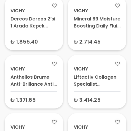
VICHY
VICHY
Dercos Dercos 2’si
Mineral 89 Moisture
1 Arada Kepek
Boosting Daily Fluid
Karşıtı ve
SPF 50+ Güneş
Nemlendirici
Koruyucu
₺ 1,855.40
₺ 2,714.45
Şampuan 390 ml
Nemlendirici Krem
50 ml
VICHY
VICHY
Anthelios Brume
Liftactiv Collagen
Anti-Brillance Anti-
Specialist
Glanz Effect
Yaşlanma Karşıtı
Parlama Karşıtı
Gece Bakım Kremi
₺ 1,371.65
₺ 3,414.25
Güneş Koruyucu
50 ml
Krem 75 ml
VICHY
VICHY