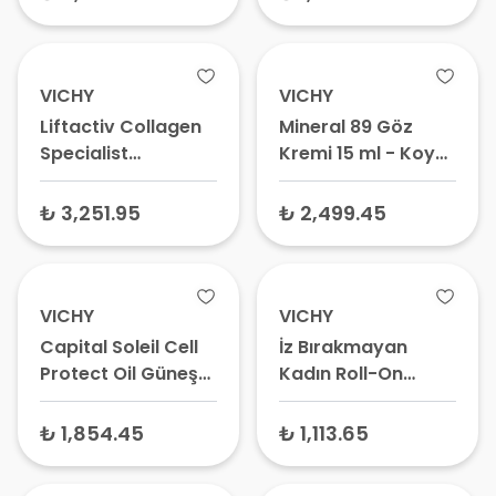
50 ml – Yeniden
Şekillendiren
Gündüz Kremi
VICHY
VICHY
Liftactiv Collagen
Mineral 89 Göz
Specialist
Kremi 15 ml - Koyu
Yaşlanma
Halka & Kırışıklık
Belirtilerine Karşı
Karşıtı Hyalüronik
₺ 3,251.95
₺ 2,499.45
Göz Bakım Kremi 15
Asit Bakımı
ml
VICHY
VICHY
Capital Soleil Cell
İz Bırakmayan
Protect Oil Güneş
Kadın Roll-On
Koruyucu Yağ
Deodorant 50 ml
SPF50+ 200 ml
₺ 1,854.45
₺ 1,113.65