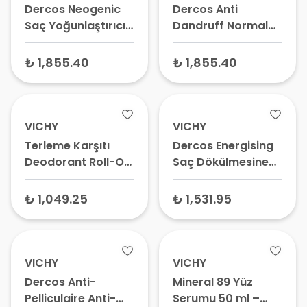
Dercos Neogenic
Dercos Anti
Saç Yoğunlaştırıcı
Dandruff Normal
Şampuan 400 ml
ve Yağlı Saçlar için
Kepek Karşıtı
₺ 1,855.40
₺ 1,855.40
Şampuan 390 ml
VICHY
VICHY
Terleme Karşıtı
Dercos Energising
Deodorant Roll-On
Saç Dökülmesine
50 ml
Karşı Şampuan
400 Ml
₺ 1,049.25
₺ 1,531.95
VICHY
VICHY
Dercos Anti-
Mineral 89 Yüz
Pelliculaire Anti-
Serumu 50 ml –