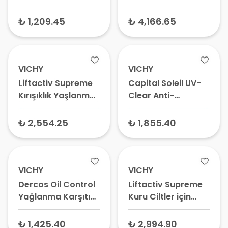
Deodorant Yoğun
Serum 20 ml – Leke
Terleme 50 ml
Karşıtı Serum,
₺ 1,209.45
₺ 4,166.65
Aydınlatıcı Yüz
Serumu
VICHY
VICHY
Liftactiv Supreme
Capital Soleil UV-
Kırışıklık Yaşlanma
Clear Anti-
Karşıtı Göz Çevresi
Imperfections Fluid
Kremi 15 ml
Yağlı ve Düzensiz
₺ 2,554.25
₺ 1,855.40
Cilt Tipleri için
Güneş Koruyucu
SPF50+ 40 ml –
Yağlı Ciltler İçin
VICHY
VICHY
Güneş Kremi, Leke
Dercos Oil Control
Liftactiv Supreme
Karşıtı Güneş
Yağlanma Karşıtı
Kuru Ciltler için
Kremi
Bakım Şampuanı
Yaşlanma Karşıtı
200 ml
Krem 50 ml
₺ 1,425.40
₺ 2,994.90