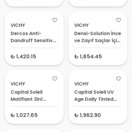
VICHY
VICHY
Dercos Anti-
Densi-Solution İnce
Dandruff Sensitive
ve Zayıf Saçlar İçin
Hassas Saç Derisi
Saç Dolgunlaştırıcı
için Şampuan 200
Şampuan 400 ml
₺ 1,420.15
₺ 1,854.45
ml
VICHY
VICHY
Capital Soleil
Capital Soleil UV
Matifiant 3in1
Age Daily Tinted
Matlaştırıcı Yüz
SPF50+ Yaşlanma
Güneş Kremi SPF
Karşıtı Güneş
₺ 1,027.65
₺ 1,962.90
50+ 50 ml - Yağlı
Kremi Renkli 40 ml
Ciltler İçin Güneş
– Renkli Yüz Güneş