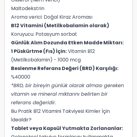
Maltodekstrin
Aroma verici: Doğal Kiraz Aroması
B12 Vitamini (Metilkobalamin olarak)
Koruyucu: Potasyum sorbat
Günlük Alım Dozunda Etken Madde Miktarı:
1 Püskürtme (Fıs) İçin:
Vitamin B12
(Metilkobalamin) - 1000 mcg
Beslenme Referans Değeri (BRD) Karşılığı:
%40000
*BRD, bir bireyin günlük olarak alması gereken
vitamin ve mineral miktarını belirten bir
referans değeridir.
Bu Pratik B12 Vitamini Takviyesi Kimler İçin
İdealdir?
Tablet veya Kapsül Yutmakta Zorlananlar:
Geleneksel takviye formlarını kullanmakta