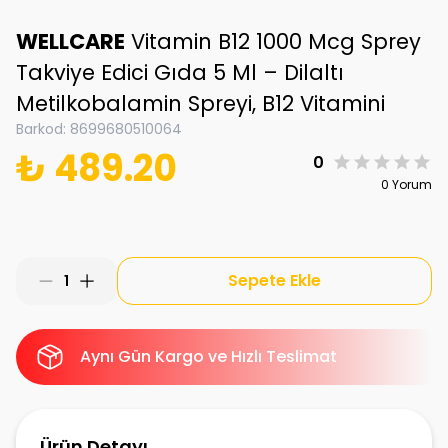
WELLCARE
Vitamin B12 1000 Mcg Sprey
Takviye Edici Gıda 5 Ml – Dilaltı
Metilkobalamin Spreyi, B12 Vitamini
Barkod
:
8699680510064
₺ 489.20
0
0 Yorum
Sepete Ekle
1
Aynı Gün Kargo ve Hızlı Teslimat
Ürün Detayı