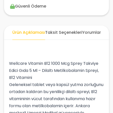
Güvenli Ödeme
Ürün Açıklaması
Taksit Seçenekleri
Yorumlar
Wellcare Vitamin B12 1000 Mcg Sprey Takviye
Edici Gıda 5 Ml – Dilaltı Metilkobalamin Spreyi,
B12 Vitamini
Geleneksel tablet veya kapsül yutma zorluğunu
ortadan kaldıran bu yenilikçi dilaltı spreyi, B12
vitamininin vücut tarafından kullanıma hazır
formu olan metilkobalamin içerir. Ankara
merkezli Limonzi Medikal güvencesiyle