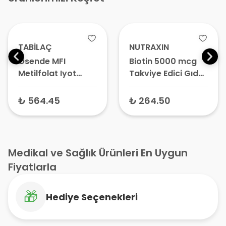
TABİLAÇ
NUTRAXIN
Osende MFI
Biotin 5000 mcg
Metilfolat Iyot
Takviye Edici Gıda
Takviye Edici Gıda
30 Tablet
30 Dil Altı Tablet
₺ 564.45
₺ 264.50
Medikal ve Sağlık Ürünleri En Uygun
Fiyatlarla
🎁
Hediye Seçenekleri