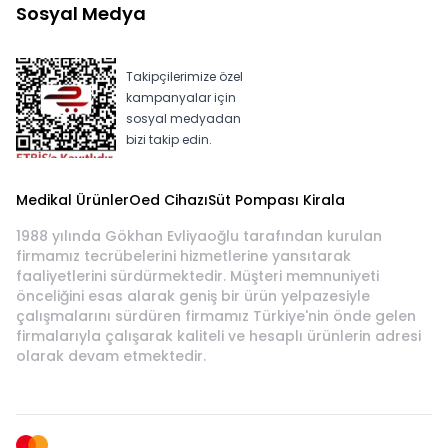
Sosyal Medya
Takipçilerimize özel
kampanyalar için
sosyal medyadan
bizi takip edin.
Medikal Ürünler
Oed Cihazı
Süt Pompası Kirala
1988 yılında Gökhan Evliyaoğlu tarafından kurulan
firmamız tecrübelerini hizmetlerine yansıtarak
faaliyetlerini sürdürmektedir. Müşteri memnuniyeti
önceliğini esas alarak geniş bir ürün yelpazesiyle
çalışmalarını sürdüren firmamız Türkiye'nin önde gelen
firmalarıyla çalışarak kaliteli ve hesaplı ürünlerin adresi
olarak devam etmektedir.