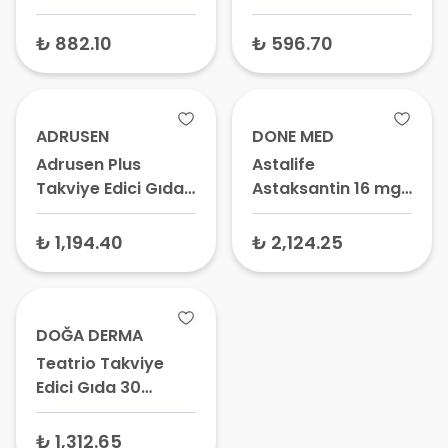
60 Tablet
₺ 882.10
₺ 596.70
ADRUSEN
DONE MED
Adrusen Plus
Astalife
Takviye Edici Gıda
Astaksantin 16 mg
30 Kapsül
DHA 500 mg
Takviye Edici Gıda
₺ 1,194.40
₺ 2,124.25
60 Kapsül
DOĞA DERMA
Teatrio Takviye
Edici Gıda 30
Kapsül
₺ 1,312.65