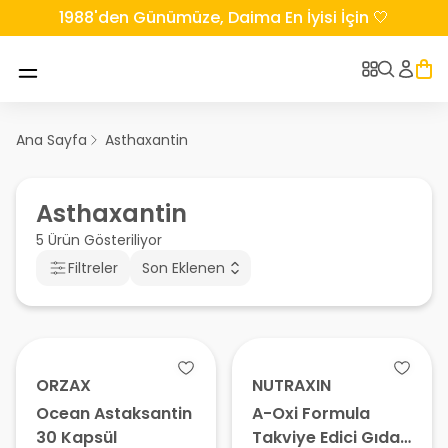
1988'den Günümüze, Daima En İyisi İçin 🤍
Ana Sayfa
Asthaxantin
Asthaxantin
5 Ürün Gösteriliyor
Filtreler
Son Eklenen
ORZAX
NUTRAXIN
Ocean Astaksantin
A-Oxi Formula
30 Kapsül
Takviye Edici Gıda