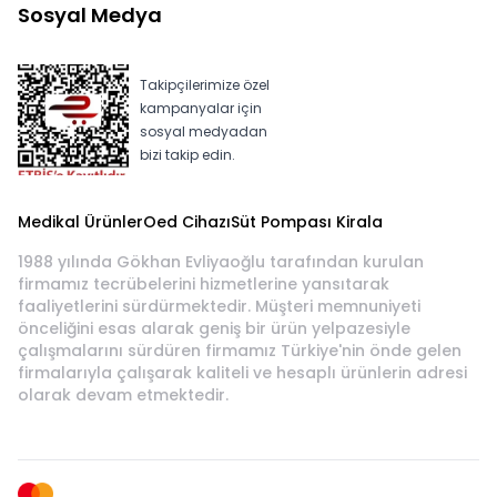
Sosyal Medya
Takipçilerimize özel
kampanyalar için
sosyal medyadan
bizi takip edin.
Medikal Ürünler
Oed Cihazı
Süt Pompası Kirala
1988 yılında Gökhan Evliyaoğlu tarafından kurulan
firmamız tecrübelerini hizmetlerine yansıtarak
faaliyetlerini sürdürmektedir. Müşteri memnuniyeti
önceliğini esas alarak geniş bir ürün yelpazesiyle
çalışmalarını sürdüren firmamız Türkiye'nin önde gelen
firmalarıyla çalışarak kaliteli ve hesaplı ürünlerin adresi
olarak devam etmektedir.