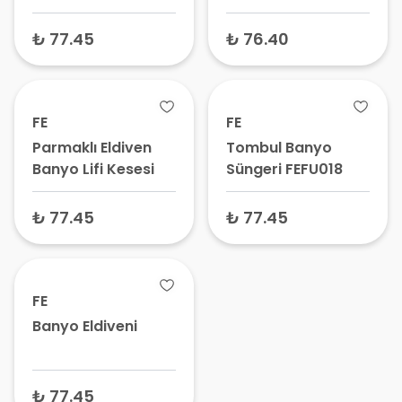
Peeling Etkili Banyo
Kesesi, Duş Lifi,
₺ 77.45
₺ 76.40
Vücut Masaj
Eldiveni
FE
FE
Parmaklı Eldiven
Tombul Banyo
Banyo Lifi Kesesi
Süngeri FEFU018
₺ 77.45
₺ 77.45
FE
Banyo Eldiveni
₺ 77.45