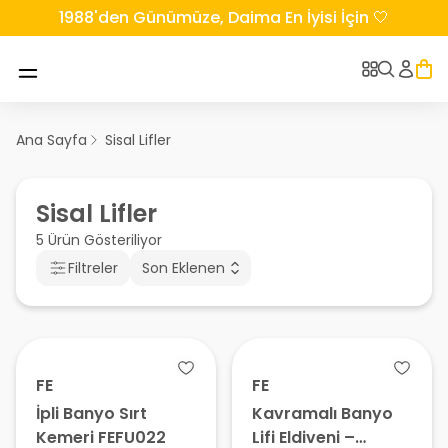
1988'den Günümüze, Daima En İyisi İçin 🤍
Ana Sayfa
Sisal Lifler
Sisal Lifler
5 Ürün Gösteriliyor
Filtreler
Son Eklenen
FE
FE
İpli Banyo Sırt
Kavramalı Banyo
Kemeri FEFU022
Lifi Eldiveni –