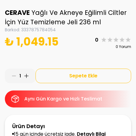
CERAVE
Yağlı Ve Akneye Eğilimli Ciltler
İçin Yüz Temizleme Jeli 236 ml
Barkod
:
3337875784054
₺ 1,049.15
0
0 Yorum
Sepete Ekle
1
Aynı Gün Kargo ve Hızlı Teslimat
Ürün Detayı
15 gün içinde ücretsiz iade.
Detaylı Bilgi