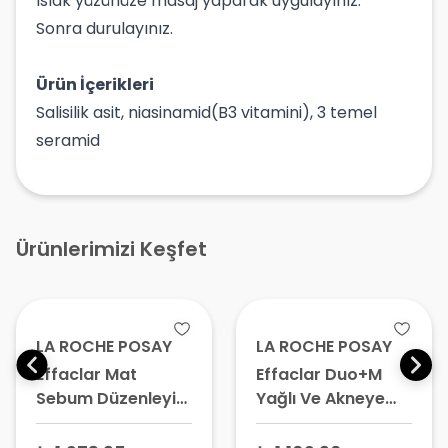
Islak yüzünüze masaj yaparak uygulayınız.
Sonra durulayınız.
Ürün İçerikleri
Salisilik asit, niasinamid(B3 vitamini), 3 temel
seramid
Ürünlerimizi Keşfet
LA ROCHE POSAY
LA ROCHE POSAY
Effaclar Mat
Effaclar Duo+M
Sebum Düzenleyici
Yağlı Ve Akneye
Parlama Karşıtı
Eğilimli Ciltler için
Nemlendirici Bakım
Yüz Bakım Kremi