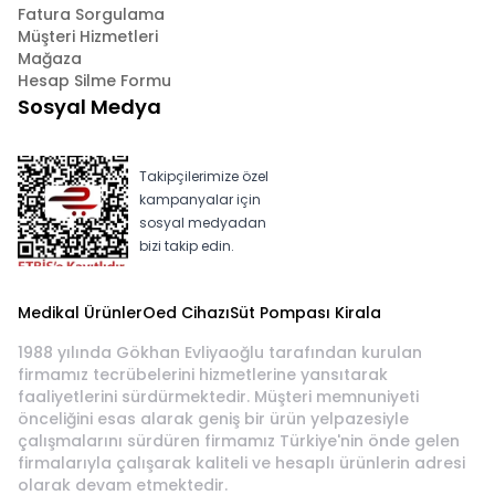
Fatura Sorgulama
Müşteri Hizmetleri
Mağaza
Hesap Silme Formu
Sosyal Medya
Takipçilerimize özel
kampanyalar için
sosyal medyadan
bizi takip edin.
Medikal Ürünler
Oed Cihazı
Süt Pompası Kirala
1988 yılında Gökhan Evliyaoğlu tarafından kurulan
firmamız tecrübelerini hizmetlerine yansıtarak
faaliyetlerini sürdürmektedir. Müşteri memnuniyeti
önceliğini esas alarak geniş bir ürün yelpazesiyle
çalışmalarını sürdüren firmamız Türkiye'nin önde gelen
firmalarıyla çalışarak kaliteli ve hesaplı ürünlerin adresi
olarak devam etmektedir.