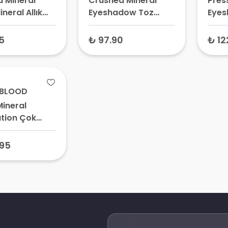
d Mineral
Crushed Mineral
Pres
ineral Allık
Eyeshadow Toz
Eye
ess 3 gr
Mineral Far Raven 2
Sıkış
gr
Alab
15
₺ 97.90
₺ 12
BLOOD
Mineral
tion Çok
ronz Tenler
ndöten
.95
ean 30 ml