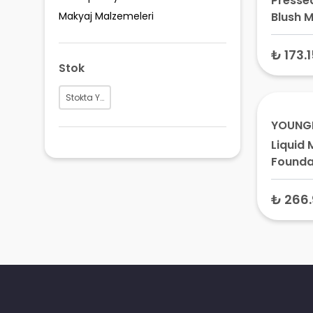
Presse
Makyaj Malzemeleri
Blush M
Temptr
₺ 173.
Stok
Stokta Yok
YOUNG
Liquid 
Founda
Koyu B
için Fo
₺ 266
Caribb