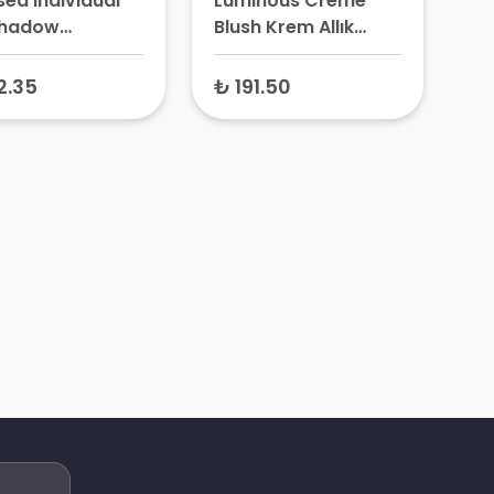
sed Individual
Luminous Creme
shadow
Blush Krem Allık
tırılmış Göz Farı
Taffeta 6 gr
aster
2.35
₺ 191.50