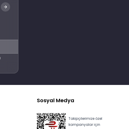
Abone Ol
l
Sosyal Medya
Takipçilerimize özel
kampanyalar için