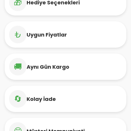
🎁
Hediye Seçenekleri
₺
Uygun Fiyatlar
🚚
Aynı Gün Kargo
🔄
Kolay İade