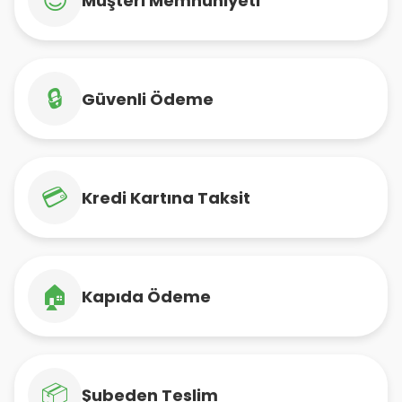
😊
Müşteri Memnuniyeti
🔒
Güvenli Ödeme
💳
Kredi Kartına Taksit
🏠
Kapıda Ödeme
📦
Şubeden Teslim