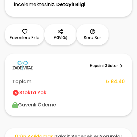
incelemektesiniz.
Detaylı Bilgi
Paylaş
Favorilere Ekle
Soru Sor
Hepsini Göster
Toplam
₺ 84.40
Stokta Yok
Güvenli Ödeme
Ürün Açıklaması
Taksit Seçenekleri
Yorumlar