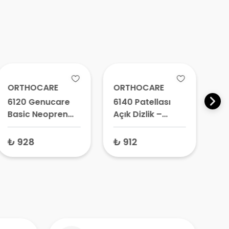
ORTHOCARE
ORTHOCARE
O
6120 Genucare
6140 Patellası
67
Basic Neopren
Açık Dizlik –
Ai
Dizlik – Medikal
Medikal Diz
Di
Dizlik, Ortopedik
Desteği,
Di
₺ 928
₺ 912
₺ 
Diz Bandı
Kireçlenme İçin
Ko
Dizlik, Diz
Pa
Sabitleyici
De