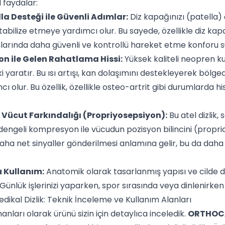
 faydalar:
a Desteği ile Güvenli Adımlar:
Diz kapağınızı (patella)
bilize etmeye yardımcı olur. Bu sayede, özellikle diz kapa
larında daha güvenli ve kontrollü hareket etme konforu s
 ile Gelen Rahatlama Hissi:
Yüksek kaliteli neopren ku
i yaratır. Bu ısı artışı, kan dolaşımını destekleyerek böl
 olur. Bu özellik, özellikle osteo-artrit gibi durumlarda 
 Vücut Farkındalığı (Propriyosepsiyon):
Bu atel dizlik
engeli kompresyon ile vücudun pozisyon bilincini (propriosep
a net sinyaller gönderilmesi anlamına gelir, bu da daha 
 Kullanım:
Anatomik olarak tasarlanmış yapısı ve cilde do
r. Günlük işlerinizi yaparken, spor sırasında veya dinlenirke
kal Dizlik: Teknik İnceleme ve Kullanım Alanları
nları olarak ürünü sizin için detaylıca inceledik.
ORTHOCAR