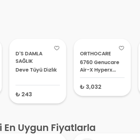
D'S DAMLA
ORTHOCARE
SAĞLIK
6760 Genucare
Deve Tüyü Di̇zli̇k
Air-X Hyperx
Çelik Eklemli
Dizlik Siyah –
₺ 3,032
Çelik Eklemli
₺ 243
Dizlik, Medikal
Dizlik
i En Uygun Fiyatlarla