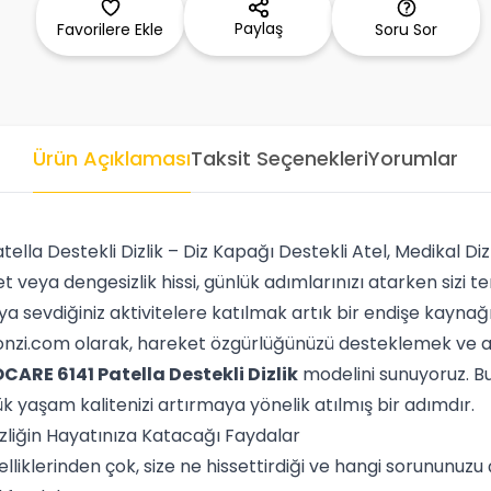
Paylaş
Favorilere Ekle
Soru Sor
Ürün Açıklaması
Taksit Seçenekleri
Yorumlar
la Destekli Dizlik – Diz Kapağı Destekli Atel, Medikal Diz 
et veya dengesizlik hissi, günlük adımlarınızı atarken sizi
 sevdiğiniz aktivitelere katılmak artık bir endişe kayna
onzi.com olarak, hareket özgürlüğünüzü desteklemek ve a
ARE 6141 Patella Destekli Dizlik
modelini sunuyoruz. Bu 
 yaşam kalitenizi artırmaya yönelik atılmış bir adımdır.
liğin Hayatınıza Katacağı Faydalar
elliklerinden çok, size ne hissettirdiği ve hangi sorununuzu