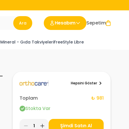
Hesabım
Sepetim
Ara
 Mineral - Gıda Takviyeleri
FreeStyle Libre
 –
Hepsini Göster
Toplam
₺ 981
Stokta Var
Şimdi Satın Al
1