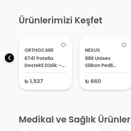
Ürünlerimizi Keşfet
ORTHOCARE
NEXUS
6741 Patella
886 Unisex
Destekli Dizlik –
Silikon Pedli
Diz Kapağı
Patella Bandı
i
Sabitleyici,
Standart Beden
₺ 1,537
₺ 660
Medikal Dizlik
– Sporcu Dizliği,
Atel
Patellar Tendon
Desteği
Medikal ve Sağlık Ürünler