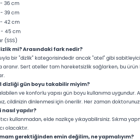
 - 36 cm
 - 39 cm
 - 42 cm
 - 45 cm
ar (SSS)
dizlik mi? Arasındaki fark nedir?
yla bir "dizlik" kategorisindedir ancak "atel" gibi sabitleyic
 da aranır. Sert ateller tam hareketsizlik sağlarken, bu ürü
r.
 dizliği gün boyu takabilir miyim?
alabilen ve konforlu yapısı gün boyu kullanıma uygundur. A
z, cildinizin dinlenmesi için önerilir. Her zaman doktorun
 nasıl yapılır?
ağartıcı kullanmadan, elde nazikçe yıkayabilirsiniz. Sıkma
ı olacaktır.
almam gerektiğinden emin değilim, ne yapmalıyım?