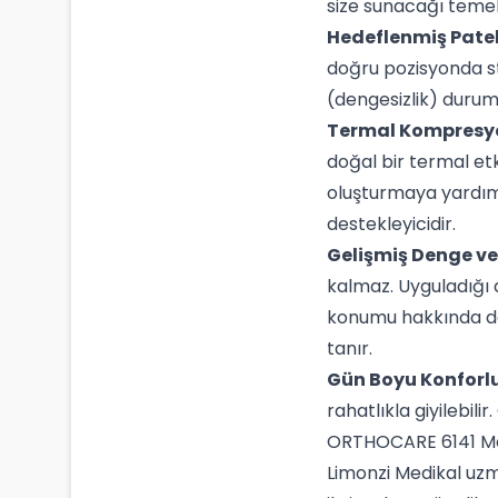
size sunacağı temel
Hedeflenmiş Patell
doğru pozisyonda sta
(dengesizlik) durum
Termal Kompresyon
doğal bir termal etk
oluşturmaya yardımcı
destekleyicidir.
Gelişmiş Denge ve
kalmaz. Uyguladığı d
konumu hakkında dah
tanır.
Gün Boyu Konforlu
rahatlıkla giyilebili
ORTHOCARE 6141 Medi
Limonzi Medikal uzma