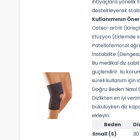
ihtiyaçlara yönelik
destekleyerek stabi
Kullanımının Öner
Osteo-artrit (Kire
Efüzyon (Eklemde sı
Patellofemoral ağrı
İnstabilite (Dengesiz
Bu medikal diz sabit
güçlendirir. Isı kor
süreli kullanım için i
Doğru Beden Nasıl S
Dizlikten en iyi ver
bükülüyken diz kapa
ekleyin.
Beden
Di
Small (S)
30