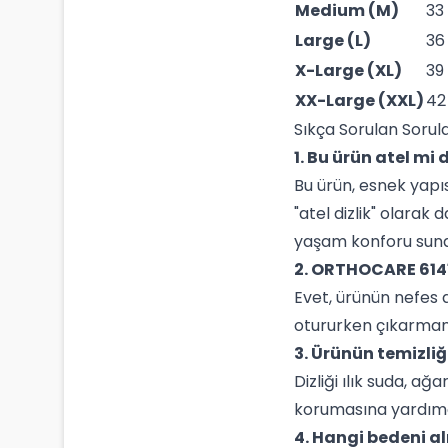
Medium (M)
33
Large (L)
36
X-Large (XL)
39
XX-Large (XXL)
42
Sıkça Sorulan Sorul
1. Bu ürün atel mi 
Bu ürün, esnek yapısı
"atel dizlik" olarak
yaşam konforu suna
2. ORTHOCARE 6141
Evet, ürünün nefes 
otururken çıkarmanı
3. Ürünün temizliği
Dizliği ılık suda, 
korumasına yardımc
4. Hangi bedeni 