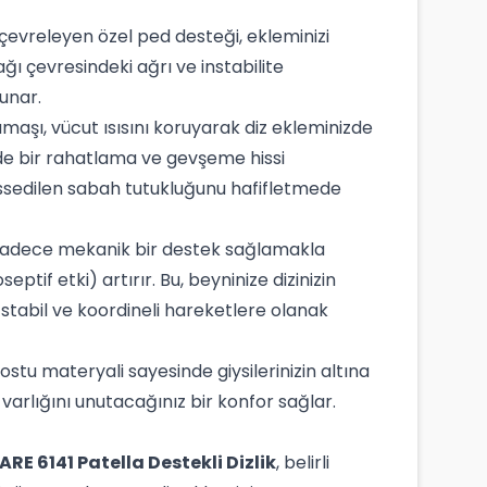
 çevreleyen özel ped desteği, ekleminizi
ğı çevresindeki ağrı ve instabilite
unar.
maşı, vücut ısısını koruyarak diz ekleminizde
gede bir rahatlama ve gevşeme hissi
hissedilen sabah tutukluğunu hafifletmede
, sadece mekanik bir destek sağlamakla
tif etki) artırır. Bu, beyninize dizinizin
stabil ve koordineli hareketlere olanak
stu materyali sayesinde giysilerinizin altına
n varlığını unutacağınız bir konfor sağlar.
E 6141 Patella Destekli Dizlik
, belirli