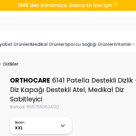
1988'den Günümüze, Daima En İyisi İçin 🤍
yabet Ürünleri
Medikal Ürünler
Sporcu Sağlığı Ürünleri
Vitamin -
Dizlikler
ORTHOCARE
6141 Patella Destekli Dizlik
Diz Kapağı Destekli Atel, Medikal Diz
Sabitleyici
Barkod
:
8697550624132
Beden
XXL