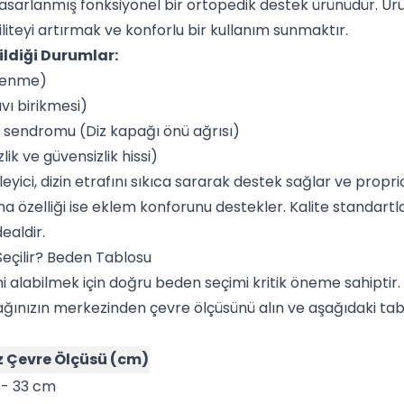
 tasarlanmış fonksiyonel bir ortopedik destek ürünüdür. Ür
liteyi artırmak ve konforlu bir kullanım sunmaktır.
ildiği Durumlar:
çlenme)
vı birikmesi)
 sendromu (Diz kapağı önü ağrısı)
lik ve güvensizlik hissi)
leyici, dizin etrafını sıkıca sararak destek sağlar ve propri
uma özelliği ise eklem konforunu destekler. Kalite standart
dealdir.
eçilir? Beden Tablosu
imi alabilmek için doğru beden seçimi kritik öneme sahiptir. 
ğınızın merkezinden çevre ölçüsünü alın ve aşağıdaki tab
z Çevre Ölçüsü (cm)
 - 33 cm