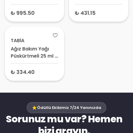
₺ 995.50
₺ 431.15
TABİA
Ağız Bakım Yağı
Püskürtmeli 25 ml –
Kantaronlu Boğaz
Spreyi, Çörekotu
₺ 334.40
Yağlı Ağız Bakım
Solüsyonu
Ödüllü Ekibimiz 7/24 Yanınızda
Sorunuz mu var? Hemen
bizi arayın.