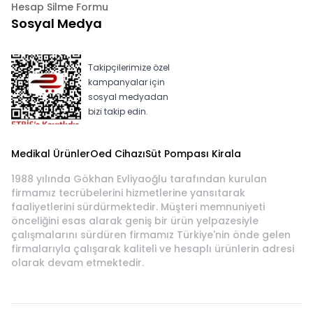
Hesap Silme Formu
Sosyal Medya
Takipçilerimize özel
kampanyalar için
sosyal medyadan
bizi takip edin.
Medikal Ürünler
Oed Cihazı
Süt Pompası Kirala
1988 yılında Gökhan Evliyaoğlu tarafından kurulan
firmamız tecrübelerini hizmetlerine yansıtarak
faaliyetlerini sürdürmektedir. Müşteri memnuniyeti
önceliğini esas alarak geniş bir ürün yelpazesiyle
çalışmalarını sürdüren firmamız Türkiye'nin önde gelen
firmalarıyla çalışarak kaliteli ve hesaplı ürünlerin adresi
olarak devam etmektedir.