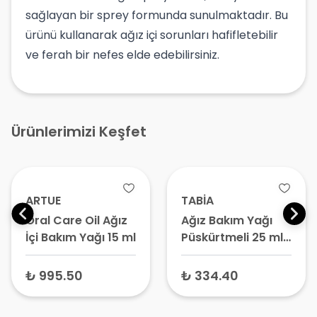
sağlayan bir sprey formunda sunulmaktadır. Bu
ürünü kullanarak ağız içi sorunları hafifletebilir
ve ferah bir nefes elde edebilirsiniz.
Ürünlerimizi Keşfet
ARTUE
TABİA
Oral Care Oil Ağız
Ağız Bakım Yağı
İçi Bakım Yağı 15 ml
Püskürtmeli 25 ml
– Kantaronlu
Boğaz Spreyi,
₺ 995.50
₺ 334.40
Çörekotu Yağlı
Ağız Bakım