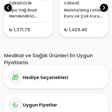
CERADOLİN
CERAVE
Lipo Yağ Bazlı
Moisturising Lotion
Nemlendirici
Kuru ve Çok Kuru
Losyon 200 ml
Ciltler için
Nemlendirici
₺ 1,371.75
₺ 1,425.40
Losyon 473 ml
Medikal ve Sağlık Ürünleri En Uygun
Fiyatlarla
🎁
Hediye Seçenekleri
₺
Uygun Fiyatlar