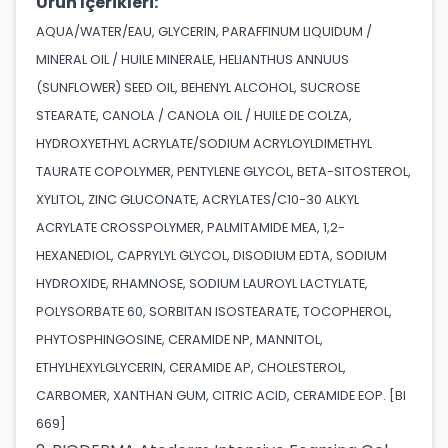
Ürün İçerikleri:
AQUA/WATER/EAU, GLYCERIN, PARAFFINUM LIQUIDUM /
MINERAL OIL / HUILE MINERALE, HELIANTHUS ANNUUS
(SUNFLOWER) SEED OIL, BEHENYL ALCOHOL, SUCROSE
STEARATE, CANOLA / CANOLA OIL / HUILE DE COLZA,
HYDROXYETHYL ACRYLATE/SODIUM ACRYLOYLDIMETHYL
TAURATE COPOLYMER, PENTYLENE GLYCOL, BETA-SITOSTEROL,
XYLITOL, ZINC GLUCONATE, ACRYLATES/C10-30 ALKYL
ACRYLATE CROSSPOLYMER, PALMITAMIDE MEA, 1,2-
HEXANEDIOL, CAPRYLYL GLYCOL, DISODIUM EDTA, SODIUM
HYDROXIDE, RHAMNOSE, SODIUM LAUROYL LACTYLATE,
POLYSORBATE 60, SORBITAN ISOSTEARATE, TOCOPHEROL,
PHYTOSPHINGOSINE, CERAMIDE NP, MANNITOL,
ETHYLHEXYLGLYCERIN, CERAMIDE AP, CHOLESTEROL,
CARBOMER, XANTHAN GUM, CITRIC ACID, CERAMIDE EOP. [BI
669]