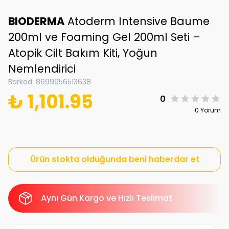
BIODERMA
Atoderm Intensive Baume
200ml ve Foaming Gel 200ml Seti –
Atopik Cilt Bakım Kiti, Yoğun
Nemlendirici
Barkod
:
8699956513638
₺ 1,101.95
0
0 Yorum
Ürün stokta olduğunda beni haberdar et
Aynı Gün Kargo ve Hızlı Teslimat