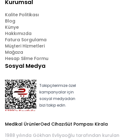
Kurumsal
Kalite Politikası
Blog
Künye
Hakkımızda
Fatura Sorgulama
Müşteri Hizmetleri
Mağaza
Hesap Silme Formu
Sosyal Medya
Takipçilerimize özel
kampanyalar için
sosyal medyadan
bizi takip edin.
Medikal Ürünler
Oed Cihazı
Süt Pompası Kirala
1988 yılında Gökhan Evliyaoğlu tarafından kurulan