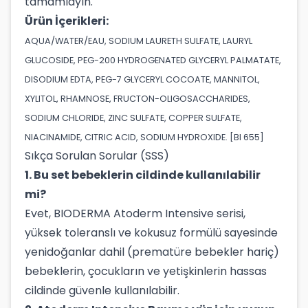
tamamlayın.
Ürün İçerikleri:
AQUA/WATER/EAU, SODIUM LAURETH SULFATE, LAURYL
GLUCOSIDE, PEG-200 HYDROGENATED GLYCERYL PALMATATE,
DISODIUM EDTA, PEG-7 GLYCERYL COCOATE, MANNITOL,
XYLITOL, RHAMNOSE, FRUCTON-OLIGOSACCHARIDES,
SODIUM CHLORIDE, ZINC SULFATE, COPPER SULFATE,
NIACINAMIDE, CITRIC ACID, SODIUM HYDROXIDE. [BI 655]
Sıkça Sorulan Sorular (SSS)
1. Bu set bebeklerin cildinde kullanılabilir
mi?
Evet, BIODERMA Atoderm Intensive serisi,
yüksek toleranslı ve kokusuz formülü sayesinde
yenidoğanlar dahil (prematüre bebekler hariç)
bebeklerin, çocukların ve yetişkinlerin hassas
cildinde güvenle kullanılabilir.