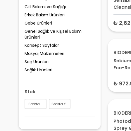
Sensibi
Cilt Bakımı ve Sağlığı
Cleansi
Temizl
Erkek Bakım Ürünleri
ml
₺ 2,62
Gebe Ürünleri
Genel Sağlık ve Kişisel Bakım
Ürünleri
Konsept Sayfalar
BIODE
Makyaj Malzemeleri
Sebium
Saç Ürünleri
Eco-Ref
Sağlık Ürünleri
Temizl
ml
₺ 972.
Stok
Stokta Var
Stokta Yok
BIODE
Photod
Sprey 