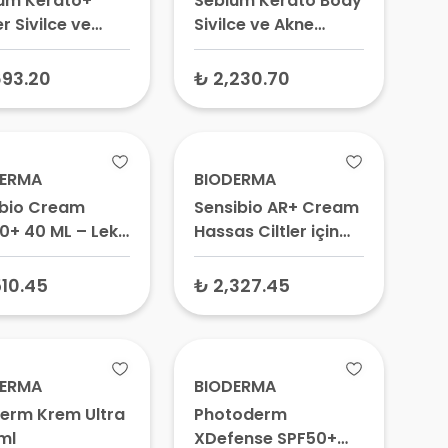
um Kerato+
Sebium Kerato Body
r Sivilce ve
Sivilce ve Akne
Lekesi Karşıtı
Lekesi Karşıtı
i Nemlendirici
Yatıştırıcı ve
693.20
₺ 2,230.70
 30 ml
Ferahlatıcı Vücut
Spreyi 150 ml
DERMA
BIODERMA
bio Cream
Sensibio AR+ Cream
0+ 40 ML – Leke
Hassas Ciltler için
tı Onarıcı Krem,
Yoğun Nemlendirici
aktör Güneş
Krem 40 ml –
510.45
₺ 2,327.45
yucu
Hassas & Kızarık Cilt
Nemlendiricisi,
Yatıştırıcı Bakım
Kremi
DERMA
BIODERMA
erm Krem Ultra
Photoderm
ml
XDefense SPF50+