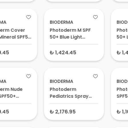
Koruyucu
Ciltl
Krem
RMA
BIODERMA
BIO
erm Cover
Photoderm M SPF
Phot
Mineral SPF50
50+ Blue Light
50+ 
Light Karma
Protection Krem
Eğilim
 Ciltler için
Doree Golden 40 ml
Güne
9.45
₺ 1,424.45
₺ 1,
Koruyucu
Açık 
0 gr
Leke 
Renk
RMA
BIODERMA
BIO
erm Nude
Photoderm
Phot
SPF50+
Pediatrics Spray
SPF5
ve Yağlı
SPF50+ Çocuklar ve
Koru
için Açık Renkli
Bebekler için Güneş
gr –
9.45
₺ 2,176.95
₺ 1,
Koruyucu
Koruyucu Sprey 200
ve D
ery Light 40
ml – Çocuk ve Bebek
Krem