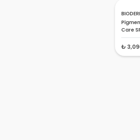
ml
BIODE
Pigmen
Care SP
Ciltler
Koruyu
₺ 3,09
Leke Ka
Kremi