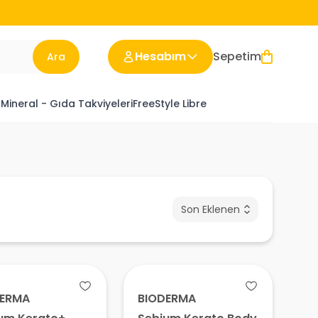
Hesabım
Sepetim
Ara
 Mineral - Gıda Takviyeleri
FreeStyle Libre
Son Eklenen
DERMA
BIODERMA