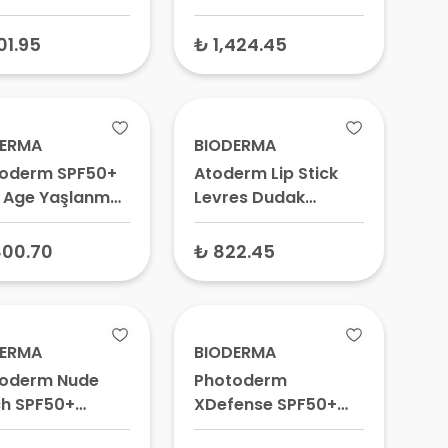
Renkli Güneş Kremi
Very Light 40 ml –
101.95
₺ 1,424.45
Renkli Güneş
Koruyucu, Güneş
Yüz Koruyucu
DERMA
BIODERMA
oderm SPF50+
Atoderm Lip Stick
 Age Yaşlanma
Levres Dudak
ıtı Güneş
Nemlendirici 4 gr
yucu Krem 40
800.70
₺ 822.45
 Leke ve
anma Karşıtı
Koruyucu Güneş
i
DERMA
BIODERMA
oderm Nude
Photoderm
h SPF50+
XDefense SPF50+
a ve Yağlı
Tüm Cilt Tipleri İçin