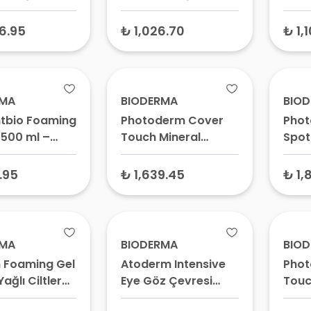
 300 ml
75 ml – Bebek Pişik
Kremi, Pişik Önleyici
6.95
₺ 1,026.70
₺ 1,
Krem
RMA
BIODERMA
BIO
tbio Foaming
Photoderm Cover
Phot
500 ml –
Touch Mineral
Spot
rşıtı
SPF50+ Karma ve
Karş
yici,
Yağlı Ciltler için
Koru
1.95
₺ 1,639.45
₺ 1,
tıcı Yüz
Güneş Koruyucu
ml –
Jeli
Krem Very Light 40
Yaşl
gr - Yağlı Ciltler İçin
Yüz 
Kapatıcılı Güneş
Krem
RMA
BIODERMA
BIO
Koruyucu, Renkli
 Foaming Gel
Atoderm Intensive
Phot
Güneş Koruyucu
ağlı Ciltler
Eye Göz Çevresi
Touc
mizleyici Jel
Bakım Kremi 100 ml
Karm