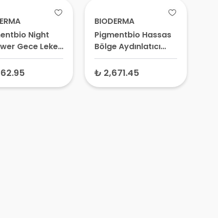
ş Kremi
DERMA
BIODERMA
entbio Night
Pigmentbio Hassas
wer Gece Leke
Bölge Aydınlatıcı
i 50 ml
Krem 75 ml
162.95
₺ 2,671.45