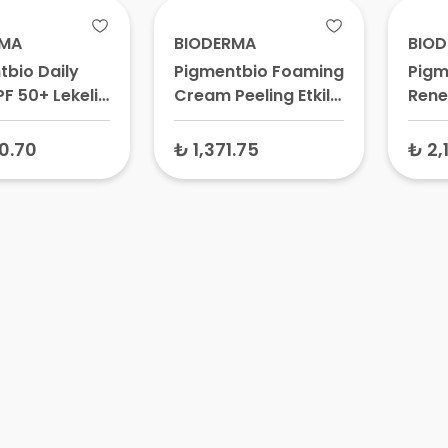
Güneş Kremi, 50
Güne
Faktör Güneş Sütü
RMA
BIODERMA
BIO
tbio Daily
Pigmentbio Foaming
Pigm
F 50+ Lekeli
Cream Peeling Etkili
Rene
 için Güneş
Temizleme Jeli 200
Krem
cu 40 ml –
ml
0.70
₺ 1,371.75
₺ 2,
rşıtı Güneş