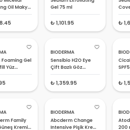
o Micellar
Sebium Exfoliating
Sebi
ng Oil Makyaj
Gel 75 ml
Cove
eme Yağı 300
Akne 
Renkl
8.45
₺ 1,101.95
₺ 1,
Krem
RMA
BIODERMA
BIO
 Foaming Gel
Sensibio H2O Eye
Cica
ill Yüz
Çift Bazlı Göz
SPF5
eme Jeli 400
Çevresi Temizleyici
Karşı
125 ml
50 F
95
₺ 1,359.95
₺ 1,
Koru
RMA
BIODERMA
BIO
erm Family
Abcderm Change
Atod
Güneş Kremi
Intensive Pişik Kremi
200 