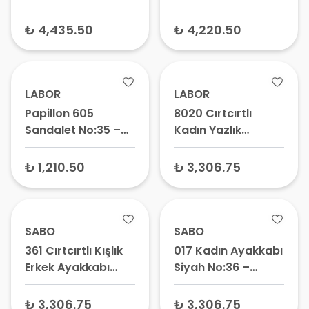
Deri Ayakkabı -
Deri Sandalet
Ortopedik
₺ 4,435.50
₺ 4,220.50
Ayakkabı, Hakiki
Deri Ayakkabı
LABOR
LABOR
Papillon 605
8020 Cırtcırtlı
Sandalet No:35 –
Kadın Yazlık
Anatomik
Ayakkabı -
Ortopedik Terlik,
Ortopedik Yürüyüş
₺ 1,210.50
₺ 3,306.75
Medikal Hastane
Ayakkabısı,
Sandaleti
Anatomik Ayakkabı
SABO
SABO
361 Cırtcırtlı Kışlık
017 Kadın Ayakkabı
Erkek Ayakkabı
Siyah No:36 –
Siyah No:40 – Cırtlı
Anatomik
Kışlık Bot, Erkek
Ortopedik Model
₺ 3,306.75
₺ 3,306.75