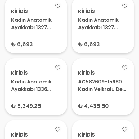
Ayakkabı Modeli
KİFİDİS
KİFİDİS
Kadın Anatomik
Kadın Anatomik
Ayakkabı 1327
Ayakkabı 1327
Kahverengi Kroko
Siyah Nobukar –
– Ortopedik
Ortopedik Destekli
₺ 6,693
₺ 6,693
Ayakkabı
Ayakkabı, Günlük
Rahat Model
Ayakkabı
KİFİDİS
KİFİDİS
Kadın Anatomik
AC582609-15680
Ayakkabı 1336
Kadın Velkrolu Deri̇
Siyah Kroko -
Ayakkabı Koyu
Ortopedik Tabanlı
Vizon - Cırt Cırtlı
₺ 5,349.25
₺ 4,435.50
Ayakkabı, Günlük
Ortopedik Yürüyüş
Bayan Ayakkabısı
Ayakkabısı
KİFİDİS
KİFİDİS