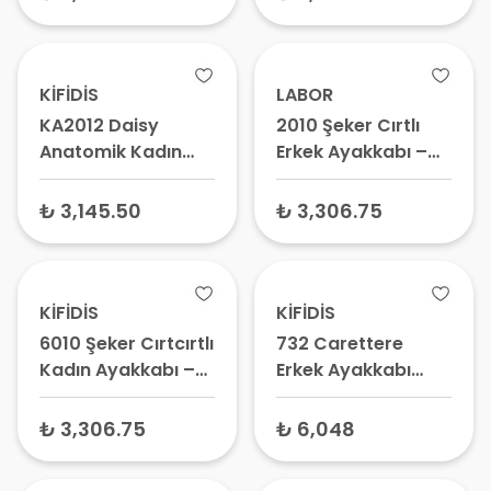
Günlük Ayakkabı
Ayakkabı
KİFİDİS
LABOR
KA2012 Daisy
2010 Şeker Cırtlı
Anatomik Kadın
Erkek Ayakkabı –
Deri Sandalet
Diyabetik
Ayakkabı,
₺ 3,145.50
₺ 3,306.75
Ortopedik Günlük
Model Ayakkabı
KİFİDİS
KİFİDİS
6010 Şeker Cırtcırtlı
732 Carettere
Kadın Ayakkabı –
Erkek Ayakkabı
Ortopedik
Kahverengi -
Ayakkabı,
Anatomik
₺ 3,306.75
₺ 6,048
Diyabetik ve Rahat
Ayakkabı,
Yürüyüş Ayakkabısı
Ortopedik Günlük