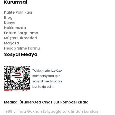
Kurumsal
Kalite Politikası
Blog
Künye
Hakkımızda
Fatura Sorgulama
Müşteri Hizmetleri
Mağaza
Hesap Silme Formu
Sosyal Medya
Takipçilerimize özel
kampanyalar için
sosyal medyadan
bizi takip edin.
Medikal Ürünler
Oed Cihazı
Süt Pompası Kirala
1988 yılında Gökhan Evliyaoğlu tarafından kurulan