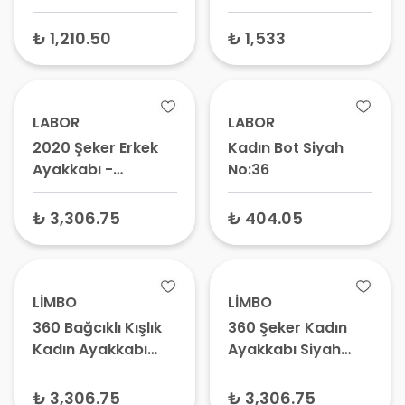
Deri Sandalet Siyah
Anatomik Deri
Sandalet Gold
₺ 1,210.50
₺ 1,533
LABOR
LABOR
2020 Şeker Erkek
Kadın Bot Siyah
Ayakkabı -
No:36
Diyabetik
Ayakkabı,
₺ 3,306.75
₺ 404.05
Ortopedik
Ayakkabı, Hassas
Ayaklar İçin
Ayakkabı
LİMBO
LİMBO
360 Bağcıklı Kışlık
360 Şeker Kadın
Kadın Ayakkabı
Ayakkabı Siyah
Siyah No:37 –
No:39 – Günlük
Konforlu Kışlık Bot,
Ortopedik
₺ 3,306.75
₺ 3,306.75