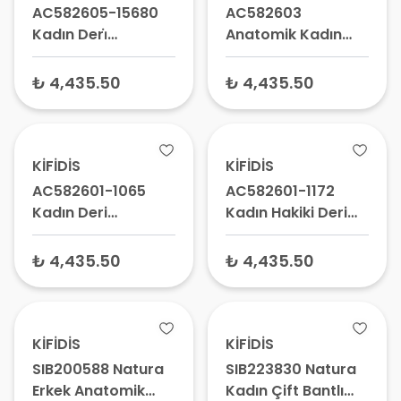
AC582605-15680
AC582603
Kadın Deri̇
Anatomik Kadın
Ayakkabı Koyu
Deri Ayakkabı 1065
Vizon – Anatomik
Siyah - Ortopedik
₺ 4,435.50
₺ 4,435.50
Günlük Bayan
Ayakkabı, Rahat
Ayakkabısı
Ayakkabı
KİFİDİS
KİFİDİS
AC582601-1065
AC582601-1172
Kadın Deri
Kadın Hakiki Deri
Ayakkabı Siyah –
Ayakkabı Koyu
Anatomik Günlük
Vizon – Günlük
₺ 4,435.50
₺ 4,435.50
Ayakkabı, Konforlu
Ayakkabı, Rahat
Yürüyüş Ayakkabısı
Bayan Ayakkabısı
KİFİDİS
KİFİDİS
SIB200588 Natura
SIB223830 Natura
Erkek Anatomik
Kadın Çift Bantlı