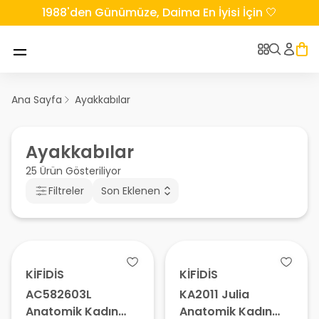
1988'den Günümüze, Daima En İyisi İçin 🤍
Ana Sayfa
Ayakkabılar
Ayakkabılar
25 Ürün Gösteriliyor
Filtreler
Son Eklenen
KİFİDİS
KİFİDİS
AC582603L
KA2011 Julia
Anatomik Kadın
Anatomik Kadın