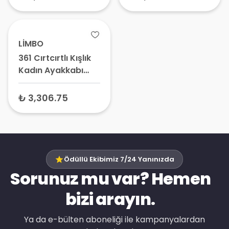
Günlük Ayakkabı
Ayakkabı, Rahat
Yürüyüş Ayakkabısı
LİMBO
361 Cırtcırtlı Kışlık
Kadın Ayakkabı
Kahverengi No:36 -
Pratik Kışlık Bot,
₺ 3,306.75
Günlük Bayan
Ayakkabısı
Ödüllü Ekibimiz 7/24 Yanınızda
Sorunuz mu var? Hemen
bizi arayın.
Ya da e-bülten aboneliği ile kampanyalardan