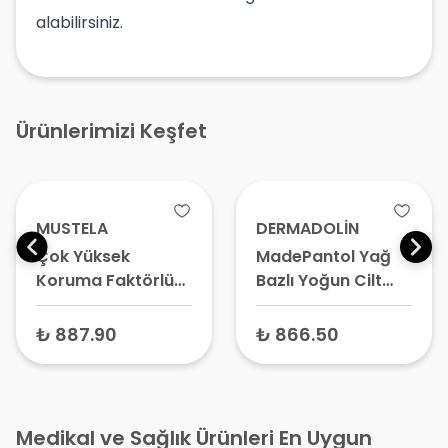
alabilirsiniz.
Ürünlerimizi Keşfet
MUSTELA
DERMADOLİN
Çok Yüksek
MadePantol Yağ
Koruma Faktörlü
Bazlı Yoğun Cilt
Güneş Losyonu
Bakım Kremi 50 ml
SPF 50+ 40 ml –
₺ 887.90
₺ 866.50
Bebek ve Çocuk
Güneş Kremi, Yüz
İçin Güneş
Koruyucu
Medikal ve Sağlık Ürünleri En Uygun