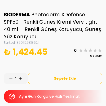
BIODERMA
Photoderm XDefense
SPF50+ Renkli Güneş Kremi Very Light
40 ml – Renkli Güneş Koruyucu, Güneş
Yüz Koruyucu
Barkod
:
3701129813621
₺ 1,424.45
0
0 Yorum
Sepete Ekle
1
Aynı Gün Kargo ve Hızlı Teslimat