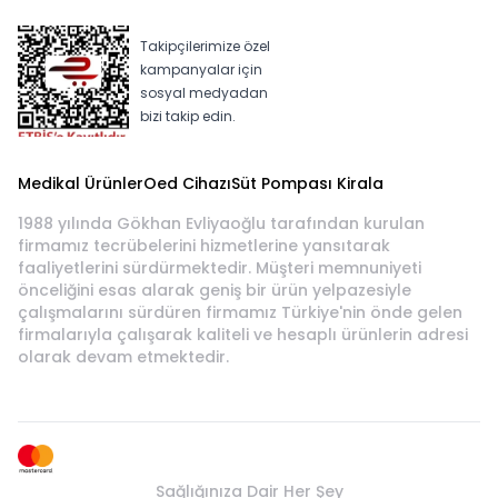
Takipçilerimize özel
kampanyalar için
sosyal medyadan
bizi takip edin.
Medikal Ürünler
Oed Cihazı
Süt Pompası Kirala
1988 yılında Gökhan Evliyaoğlu tarafından kurulan
firmamız tecrübelerini hizmetlerine yansıtarak
faaliyetlerini sürdürmektedir. Müşteri memnuniyeti
önceliğini esas alarak geniş bir ürün yelpazesiyle
çalışmalarını sürdüren firmamız Türkiye'nin önde gelen
firmalarıyla çalışarak kaliteli ve hesaplı ürünlerin adresi
olarak devam etmektedir.
Sağlığınıza Dair Her Şey