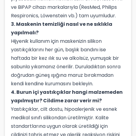
ve BiPAP cihazı markalarıyla (ResMed, Philips
Respironics, Löwenstein vb.) tam uyumludur.
3. Maskenin temizliği nasıl ve ne sıklıkla
yapılmalı?
Hijyenik kullanım için maskenizin silikon
yastıkçıklarını her gün, başlık bandını ise
haftada bir kez ılık su ve alkolsüz, yumuşak bir
sabunla yıkamanız önerilir. Duruladıktan sonra
doğrudan güneş ışığına maruz bırakmadan
kendi kendine kurumasını bekleyin.
4. Burun içi yastıkçıklar hangi malzemeden
yapılmıştır? Cildime zarar verir mi?
Yastıkçıklar, cilt dostu, hipoalerjenik ve esnek
medikal sınıfı silikondan üretilmiştir. Kalite
standartlarına uygun olarak üretildiği için
cildinizi tahriş etmez ve alerjik reaksiyon riskini