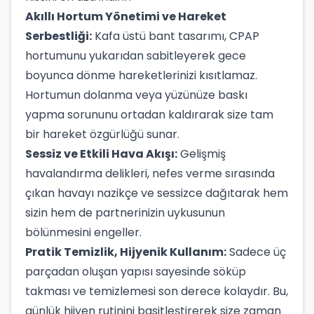
Akıllı Hortum Yönetimi ve Hareket
Serbestliği:
Kafa üstü bant tasarımı, CPAP
hortumunu yukarıdan sabitleyerek gece
boyunca dönme hareketlerinizi kısıtlamaz.
Hortumun dolanma veya yüzünüze baskı
yapma sorununu ortadan kaldırarak size tam
bir hareket özgürlüğü sunar.
Sessiz ve Etkili Hava Akışı:
Gelişmiş
havalandırma delikleri, nefes verme sırasında
çıkan havayı nazikçe ve sessizce dağıtarak hem
sizin hem de partnerinizin uykusunun
bölünmesini engeller.
Pratik Temizlik, Hijyenik Kullanım:
Sadece üç
parçadan oluşan yapısı sayesinde söküp
takması ve temizlemesi son derece kolaydır. Bu,
günlük hijyen rutinini basitleştirerek size zaman