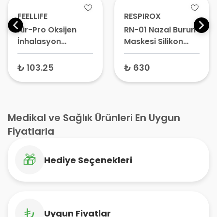
FEELLIFE
RESPIROX
Air-Pro Oksijen
RN-01 Nazal Burun
İnhalasyon
Maskesi Silikon
Maskesi
Large – CPAP
Maskesi, Uyku
₺ 103.25
₺ 630
Apnesi Maskesi,
Solunum Cihazı
Maskesi
Medikal ve Sağlık Ürünleri En Uygun
Fiyatlarla
🎁
Hediye Seçenekleri
₺
Uygun Fiyatlar