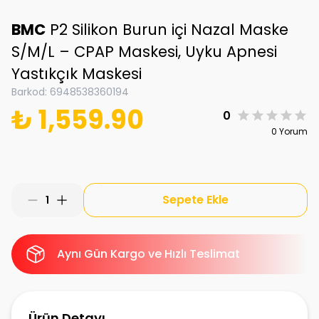
BMC
P2 Silikon Burun içi Nazal Maske
S/M/L – CPAP Maskesi, Uyku Apnesi
Yastıkçık Maskesi
Barkod
:
6948538360194
₺ 1,559.90
0
0 Yorum
Sepete Ekle
1
Aynı Gün Kargo ve Hızlı Teslimat
Ürün Detayı