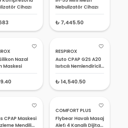
6 Kompresörlü
IH-55 Mini Mesh
lizatör Cihazı
Nebulizatör Cihazı
683
₺ 7,445.50
IROX
RESPIROX
Silikon Nazal
Auto CPAP G2S A20
n Maskesi
Isıtıcılı Nemlendiricili
– Otomatik CPAP
Cihazı
9.40
₺ 14,540.50
COMFORT PLUS
skesi
Flybear Havalı Masaj
zleme Mendili
Aleti̇ 4 Kanallı Dijital