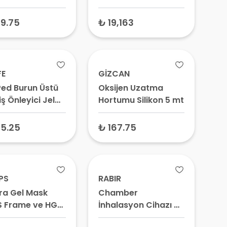
det – CPAP
Ekran FX-601D
zleme Mendili,
9.75
₺ 19,163
süz Hijyenik
il
FE
GİZCAN
 Ped Burun Üstü
Oksijen Uzatma
ş Önleyici Jel
Hortumu Silikon 5 mt
5.25
₺ 167.75
IPS
RABIR
a Gel Mask
Chamber
 Frame ve HGR
İnhalasyon Cihazı –
Aerochamber,