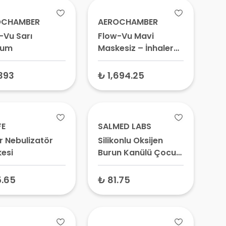
OCHAMBER
AEROCHAMBER
-Vu Sarı
Flow-Vu Mavi
ium
Maskesiz – İnhaler
Spacer, Astım
Aparatı, Solunum
393
₺ 1,694.25
Haznesi
FE
SALMED LABS
 Nebulizatör
Silikonlu Oksijen
esi
Burun Kanülü Çocuk
2 Mt – Pediatrik
Nazal Kanül,
5.65
₺ 81.75
Solunum Hortumu