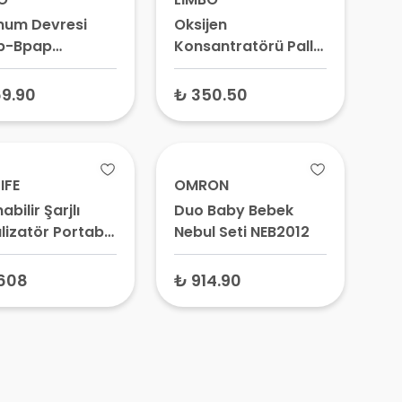
num Devresi
Oksijen
p-Bpap
Konsantratörü Pall
umu 180 cm
Hepa Filtre GF-700
9.90
₺ 350.50
IFE
OMRON
abilir Şarjlı
Duo Baby Bebek
lizatör Portable
Nebul Seti NEB2012
 Nebulizer Air
3
,608
₺ 914.90