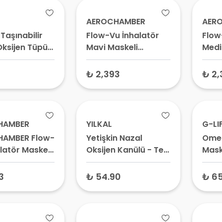
AEROCHAMBER
AER
Taşınabilir
Flow-Vu İnhalatör
Flow
Oksijen Tüpü
Mavi Maskeli
Med
Yetişkin – Spacer
Cihazı, Astım İlaç
₺ 2,393
₺ 2,
Haznesi
HAMBER
YILKAL
G-LI
AMBER Flow-
Yetişkin Nazal
Omer
latör Maskeli
Oksijen Kanülü - Tek
Mask
aş – Çocuk
Kullanımlık Tıbbi
aznesi,
Burun Oksijen
3
₺ 54.90
₺ 6
 İlaç Odacığı
Aparatı