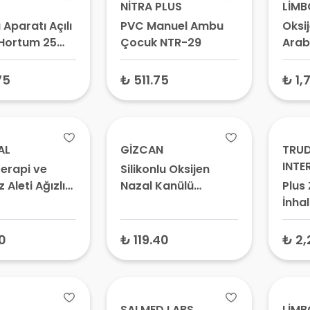
NİTRA PLUS
LİMB
 Aparatı Açılı
PVC Manuel Ambu
Oksi
 Hortum 25
Çocuk NTR-29
Araba
75
₺ 511.75
₺ 1,
AL
GİZCAN
TRUD
INTE
erapi ve
Silikonlu Oksijen
 Aleti Ağızlık
Nazal Kanülü
Plus
Yenidoğan 2 mt -
İnha
Bebek Burun
Bebe
Hortumu, Nazal
Hazn
0
₺ 119.40
₺ 2,
Kateter
SALMED LABS
LİMB