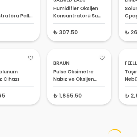
Humidifier Oksijen
Solu
tratörü Pall
Konsantratörü Su
Cpa
Oxycare GF-
Kabı Quality HB-
Hort
72270 200 cc
₺ 307.50
₺ 26
BRAUN
FEELL
Solunum
Pulse Oksimetre
Taşın
z Cihazı
Nabız ve Oksijen
Nebü
Ölçer YK-81CEU
Mesh
Pro 
65
₺ 1,855.50
₺ 2