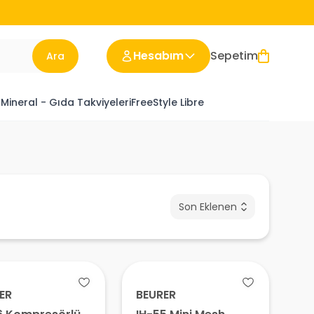
Hesabım
Sepetim
Ara
 Mineral - Gıda Takviyeleri
FreeStyle Libre
Son Eklenen
ER
BEURER