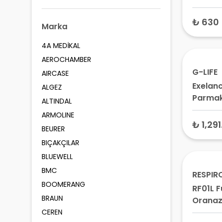
Large 
Maskes
₺ 630
Marka
Apnesi
Solunu
4A MEDİKAL
Maskes
AEROCHAMBER
G-LIFE
AIRCASE
Exelan
ALGEZ
Parmak 
ALTINDAL
Pulse 
ARMOLINE
₺ 1,291
BEURER
BIÇAKÇILAR
BLUEWELL
BMC
RESPIR
BOOMERANG
RF01L F
BRAUN
Oranaz
Large –
CEREN