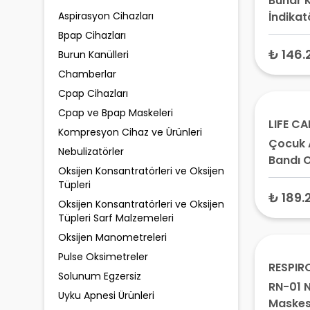
Buhar 
Aspirasyon Cihazları
İndikat
Adet (
Bpap Cihazları
GEISTE
₺ 146.
Burun Kanülleri
Chamberlar
Cpap Cihazları
Cpap ve Bpap Maskeleri
LIFE CA
Kompresyon Cihaz ve Ürünleri
Çocuk 
Nebulizatörler
Bandı O
Oksijen Konsantratörleri ve Oksijen
Yaş 10 
Tüpleri
₺ 189.
Oksijen Konsantratörleri ve Oksijen
Tüpleri Sarf Malzemeleri
Oksijen Manometreleri
Pulse Oksimetreler
RESPIR
Solunum Egzersiz
RN-01 
Uyku Apnesi Ürünleri
Maskesi