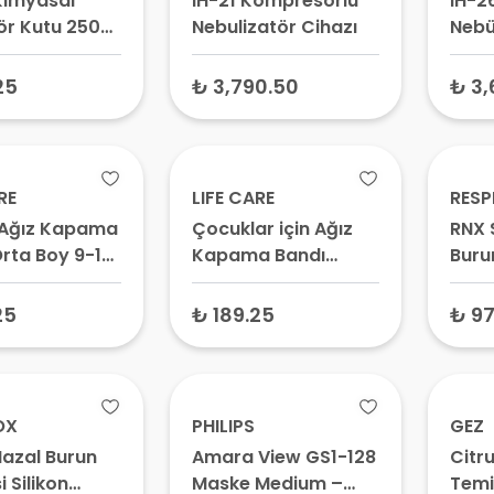
Kimyasal
IH-21 Kompresörlü
IH-2
ör Kutu 250
Nebulizatör Cihazı
Nebü
4A
R/TYPE 6)
25
₺ 3,790.50
₺ 3,
RE
LIFE CARE
RESP
Ağız Kapama
Çocuklar için Ağız
RNX 
rta Boy 9-15
Kapama Bandı
Buru
Adet
Küçük Boy 4+ Yaş 10
Adet
25
₺ 189.25
₺ 97
OX
PHILIPS
GEZ
Nazal Burun
Amara View GS1-128
Citrus CPAP Ma
 Silikon
Maske Medium –
Temi