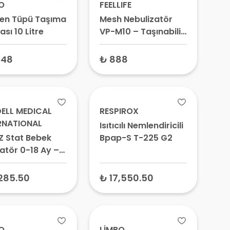
O
FEELLIFE
jen Tüpü Taşıma
Mesh Nebulizatör
sı 10 Litre
VP-M10 – Taşınabilir,
Sessiz Buhar
Makinesi, Pilli
748
₺ 888
ELL MEDICAL
RESPIROX
RNATIONAL
Isıtıcılı Nemlendiricili
 Z Stat Bebek
Bpap-S T-225 G2
latör 0-18 Ay –
k Spacer, Astım
esi
285.50
₺ 17,550.50
O
LİMBO