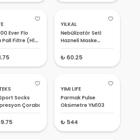
FE
YILKAL
00 Ever Flo
Nebülizatör Seti
Pall Fi̇ltre (H12-
Hazneli Maske
(Yetişkin/Pediatrik/
Çocuk) - Buhar
1.75
₺ 60.25
Tedavisi ve
İnhalasyon Aparatı
TEKS
YIMI LIFE
Sport Socks
Parmak Pulse
resyon Çorabı
Oksi̇metre YM103
9.75
₺ 544