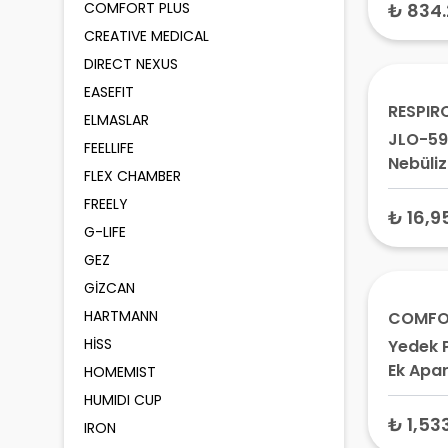
CPAP M
COMFORT PLUS
₺ 834
Apnesi
CREATIVE MEDICAL
DIRECT NEXUS
EASEFIT
RESPIR
ELMASLAR
JLO-59
FEELLIFE
Nebüliz
FLEX CHAMBER
Oksijen
FREELY
Konsan
₺ 16,9
G-LIFE
GEZ
GİZCAN
HARTMANN
COMFO
HİSS
Yedek 
Ek Apa
HOMEMIST
FX601D
HUMIDI CUP
₺ 1,53
IRON