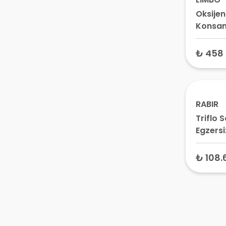
Oksijen
Konsan
Filtre 
1000
₺ 458
RABIR
Triflo 
Egzersi
₺ 108.