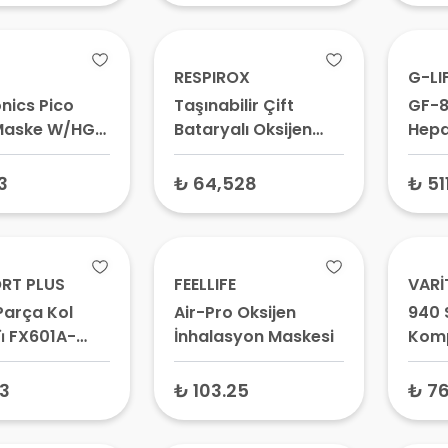
RESPIROX
G-LI
nics Pico
Taşınabilir Çift
GF-8
Maske W/HGR
Bataryalı Oksijen
Hepa 
CPAP Burun
Makinesi - JLO-190i
H13)
i, Uyku
3
₺ 64,528
₺ 51
 Maskesi
RT PLUS
FEELLIFE
VARİ
Parça Kol
Air-Pro Oksijen
940 
̇ FX601A-
İnhalasyon Maskesi
Komp
3
₺ 103.25
₺ 76