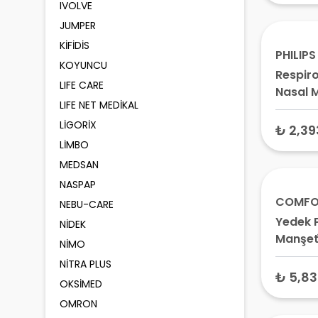
IVOLVE
JUMPER
KİFİDİS
PHILIPS
KOYUNCU
Respiro
LIFE CARE
Nasal 
LIFE NET MEDİKAL
INT – 
LİGORİX
Maskes
₺ 2,39
Apnesi
LİMBO
MEDSAN
NASPAP
COMFO
NEBU-CARE
Yedek 
NİDEK
Manşeti
NİMO
FX601D
NİTRA PLUS
₺ 5,83
OKSİMED
OMRON