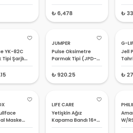
– CPAP
CPAP Maskesi, Uyku
62 A
i, Uyku
Apnesi Maskesi, Tam
Temi
₺ 6,478
₺ 33
 Maskesi,
Yüz
Alkol
m Cihazı
Mend
i
JUMPER
G-LI
ce YK-82C
Pulse Oksimetre
Jell
Tipi Şarjlı
Parmak Tipi (JPD-
Tahri
Oksimetre
510E)
Tekli
.15
₺ 920.25
₺ 27
OX
LIFE CARE
PHIL
ullface
Yetişkin Ağız
Amar
al Maske
Kapama Bandı 16+
W/RS
 Ağız Burun
Yaş 10 Adet
INT