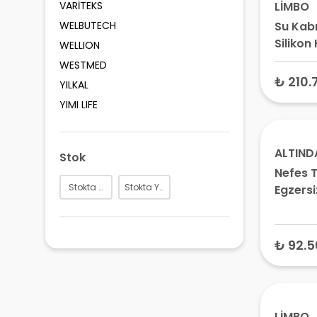
VARİTEKS
LİMBO
WELBUTECH
Su Kabı
Silikon
WELLION
cm
WESTMED
₺ 210.
YILKAL
YIMI LIFE
ALTIND
Stok
Nefes T
Stokta Var
Stokta Yok
Egzersiz
2 Adet
₺ 92.5
LİMBO