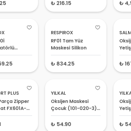
askesi, Uyku
.25
₺ 216.15
₺ 4
 Maskesi
OX
RESPIROX
SALM
0İ
RF01 Tam Yüz
Oksi
atörlü
Maskesi Silikon
Yetiş
Kanü
tratörü 5lt
Hor
59.25
₺ 834.25
₺ 16
RT PLUS
YILKAL
YILK
Parça Zipper
Oksijen Maskesi
Oksi
rat FX601A-
Çocuk (101-020-3)
Yeti
– Pediatrik Solunum
– Ba
Maskesi, Çocuk
Mask
3
₺ 54.90
₺ 54
Nebülizatör Maskesi
Medi