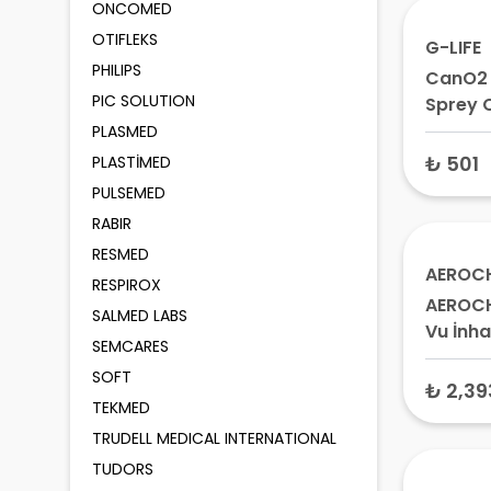
ONCOMED
OTIFLEKS
G-LIFE
PHILIPS
CanO2 
PIC SOLUTION
Sprey 
140 gr
PLASMED
₺ 501
PLASTİMED
PULSEMED
RABIR
RESMED
AEROC
RESPIROX
AEROCH
SALMED LABS
Vu İnha
SEMCARES
5-15 Y
SOFT
Astım H
₺ 2,39
TEKMED
Spacer,
TRUDELL MEDICAL INTERNATIONAL
TUDORS