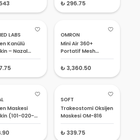
Solunum Haznesi,
,543
₺ 296.75
İnhaler Spacer
ED LABS
OMRON
jen Kanülü
Mini Air 360+
kin – Nazal
Portatif Mesh
l, Burun Oksijen
Nebülizatör
tumu
(MINIAIR360P-E)
7.75
₺ 3,360.50
AL
SOFT
jen Maskesi
Trakeostomi Oksijen
şkin (101-020-4)
Maskesi OM-816
sit Solunum
esi, Haznesiz
.90
₺ 339.75
kal Maske