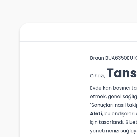
Braun BUA6350EU Kol
Tans
Cihazı,
Evde kan basıncı tak
etmek, genel sağlığ
"Sonuçları nasıl ta
Aleti
, bu endişeler
için tasarlandı. Blu
yönetmenizi sağla