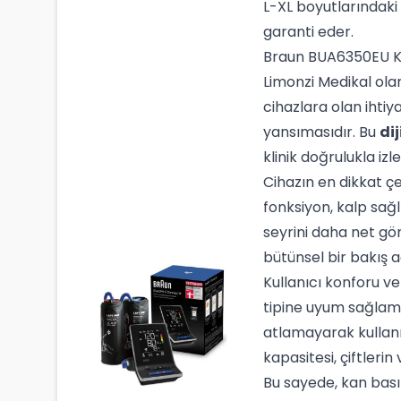
L-XL boyutlarındaki
garanti eder.
Braun BUA6350EU Ko
Limonzi Medikal ola
cihazlara olan ihtiy
yansımasıdır. Bu
dij
klinik doğrulukla izle
Cihazın en dikkat çek
fonksiyon, kalp sağl
seyrini daha net gö
bütünsel bir bakış a
Kullanıcı konforu ve
tipine uyum sağlama
atlamayarak kullanıc
kapasitesi, çiftlerin
Bu sayede, kan bası