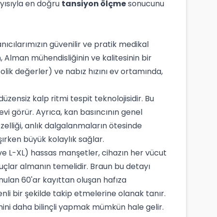
ayısıyla en doğru
tansiyon ölçme
sonucunu
ıcılarımızın güvenilir ve pratik medikal
 Alman mühendisliğinin ve kalitesinin bir
astolik değerler) ve nabız hızını ev ortamında,
üzensiz kalp ritmi tespit teknolojisidir. Bu
revi görür. Ayrıca, kan basıncının genel
lliği, anlık dalgalanmaların ötesinde
aşırken büyük kolaylık sağlar.
 ve L-XL) hassas manşetler, cihazın her vücut
uçlar almanın temelidir. Braun bu detayı
unulan 60'ar kayıttan oluşan hafıza
zenli bir şekilde takip etmelerine olanak tanır.
ini daha bilinçli yapmak mümkün hale gelir.