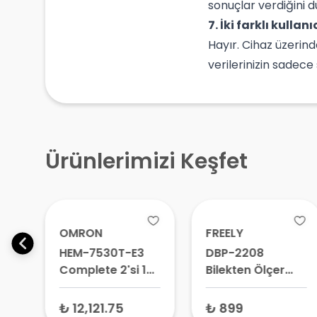
sonuçlar verdiğini dü
7. İki farklı kullanı
Hayır. Cihaz üzerind
verilerinizin sadece
Ürünlerimizi Keşfet
OMRON
FREELY
HEM-7530T-E3
DBP-2208
Complete 2'si 1
Bilekten Ölçer
Arada Tansiyon
Konuşan
-
Aleti + EKG Cihazı
Tansiyon Aleti
₺ 12,121.75
₺ 899