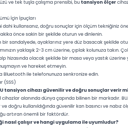
üzü ve tek tuşla çalışma prensibi, bu
tansiyon ölçer
cihaz
mü İçin İpuçları
ini dahi kullansanız, doğru sonuçlar için ölçüm tekniğiniz ön
kika önce sakin bir şekilde oturun ve dinlenin.
n bir sandalyede, ayaklarınız yere düz basacak şekilde otu
ımınızın yaklaşık 2-3 cm üzerine, çıplak kolunuza takın. Ç
lp hizasında olacak şekilde bir masa veya yastık üzerine ye
nuşmayın ve hareket etmeyin.
a Bluetooth ile telefonunuza senkronize edin.
ar (SSS)
 tansiyon cihazı güvenilir ve doğru sonuçlar verir m
l cihazlar alanında dünya çapında bilinen bir markadır. BU
 ve doğru kullanıldığında güvenilir kan basıncı ve nabız öl
u artıran önemli bir faktördür.
iği nasıl çalışır ve hangi uygulama ile uyumludur?