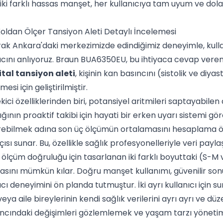
 iki farklı hassas manşet, her kullanıcıya tam uyum ve dol
ldan Ölçer Tansiyon Aleti Detaylı İncelemesi
rak Ankara'daki merkezimizde edindiğimiz deneyimle, kullan
acını anlıyoruz. Braun BUA6350EU, bu ihtiyaca cevap veren,
ital tansiyon aleti
, kişinin kan basıncını (sistolik ve diy
mesi için geliştirilmiştir.
ici özelliklerinden biri, potansiyel aritmileri saptayabilen d
ığının proaktif takibi için hayati bir erken uyarı sistemi gö
rebilmek adına son üç ölçümün ortalamasını hesaplama öze
çısı sunar. Bu, özellikle sağlık profesyonelleriyle veri payl
 ölçüm doğruluğu için tasarlanan iki farklı boyuttaki (S-M
sını mümkün kılar. Doğru manşet kullanımı, güvenilir son
ı deneyimini ön planda tutmuştur. İki ayrı kullanıcı için s
 veya aile bireylerinin kendi sağlık verilerini ayrı ayrı ve dü
ncındaki değişimleri gözlemlemek ve yaşam tarzı yönetim