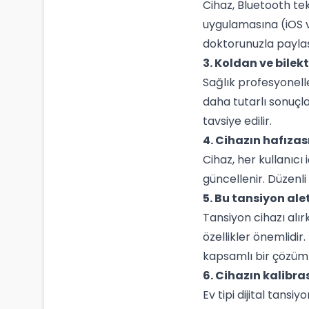
Cihaz, Bluetooth tek
uygulamasına (iOS ve
doktorunuzla paylaşa
3. Koldan ve bilek
Sağlık profesyonell
daha tutarlı sonuçla
tavsiye edilir.
4. Cihazın hafıza
Cihaz, her kullanıcı
güncellenir. Düzenli
5. Bu tansiyon ale
Tansiyon cihazı alır
özellikler önemlidir
kapsamlı bir çözüm s
6. Cihazın kalibra
Ev tipi dijital tans