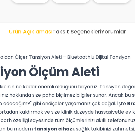
Ürün Açıklaması
Taksit Seçenekleri
Yorumlar
dan Ölçer Tansiyon Aleti – Bluetoothlu Dijital Tansiyon
iyon
Ölçüm Aleti
ibinin ne kadar önemli olduğunu biliyoruz. Tansiyon değerler
ınız hakkında size paha biçilmez bilgiler sunar. Ancak b
kip edeceğim?" gibi endişeler yaşamanız çok doğal. İşte
Br
i ortadan kaldırmak ve size klinik düzeyde hassasiyetle ev 
etooth özelliği sayesinde tüm ölçümlerinizi akıllı telefonunu
yan bu modern
tansiyon cihazı
, sağlık takibinizi zahmetsi