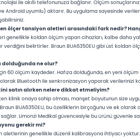
nolojisi ile akıllı telefonunuza bağlanır. Ölçüm sonuçların
 Android uyumlu) aktarır. Bu uygulama sayesinde verilerini
bilirsiniz.
ten ölçer tansiyon aletleri arasındaki fark nedir? Han
eri genellikle koldan ölçüm yapan cihazları, kalbe daha y
r verdiğini belirtirler. Braun BUA6350EU gibi üst koldan ölç
sı dolduğunda ne olur?
 için 60 ölçüm kaydeder. Hafıza dolduğunda, en yeni ölçüm 
 olarak Bluetooth ile senkronizasyon yaparak verilerinizi ka
tini satın alırken nelere dikkat etmeliyim?
ken klinik onaya sahip olması, manşet boyutunun size uygun 
. Braun BUA6350EU, bu özelliklerin birçoğunu ve ek olarak 
ağlar. Limonzi Medikal güvencesiyle bu ürünü güvenle satın
syonu gerekir mi?
iyon aletlerinin genellikle düzenli kalibrasyona ihtiyacı yokt