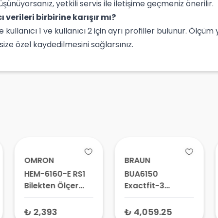
şünüyorsanız, yetkili servis ile iletişime geçmeniz önerilir.
cı verileri birbirine karışır mı?
e kullanıcı 1 ve kullanıcı 2 için ayrı profiller bulunur. Ölç
 size özel kaydedilmesini sağlarsınız.
OMRON
BRAUN
HEM-6160-E RS1
BUA6150
Bilekten Ölçer
Exactfit-3
Dijital Tansiyon
Koldan Ölçen
Aleti – Tansiyon
Tansiyon Aleti –
₺ 2,393
₺ 4,059.25