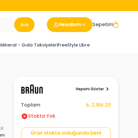
Hesabım
Sepetim
Ara
 Mineral - Gıda Takviyeleri
FreeStyle Libre
Hepsini Göster
Toplam
₺ 2,166.20
Stokta Yok
Ürün stokta olduğunda beni
rum