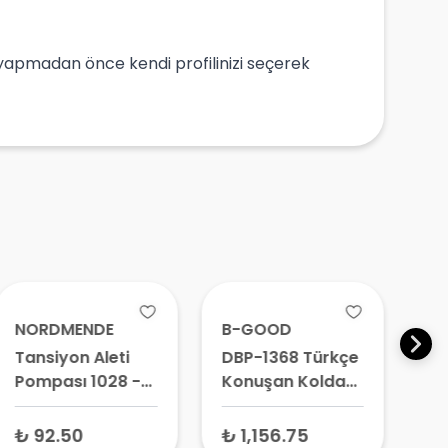
üm yapmadan önce kendi profilinizi seçerek
NORDMENDE
B-GOOD
C
Tansiyon Aleti
DBP-1368 Türkçe
DM
Pompası 1028 -
Konuşan Koldan
An
Manuel Tansiyon
Tansiyon Aleti –
St
Aleti Puarı,
Dijital Tansiyon
Ta
₺ 92.50
₺ 1,156.75
₺ 