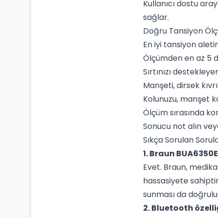
Kullanıcı dostu aray
sağlar.
Doğru Tansiyon Ölçü
En iyi tansiyon alet
Ölçümden en az 5 da
Sırtınızı destekleye
Manşeti, dirsek kıvr
Kolunuzu, manşet ka
Ölçüm sırasında ko
Sonucu not alın vey
Sıkça Sorulan Sorul
1. Braun BUA6350EU
Evet. Braun, medika
hassasiyete sahiptir
sunması da doğruluğ
2. Bluetooth özell