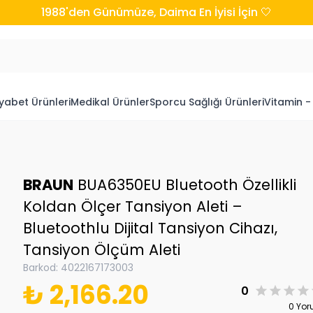
1988'den Günümüze, Daima En İyisi İçin 🤍
yabet Ürünleri
Medikal Ürünler
Sporcu Sağlığı Ürünleri
Vitamin -
BRAUN
BUA6350EU Bluetooth Özellikli
Koldan Ölçer Tansiyon Aleti –
Bluetoothlu Dijital Tansiyon Cihazı,
Tansiyon Ölçüm Aleti
Barkod
:
4022167173003
₺ 2,166.20
0
0 Yo