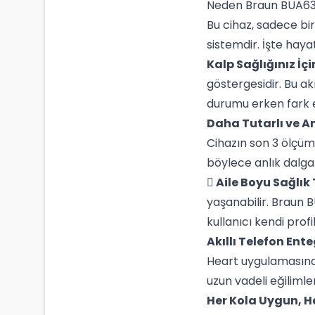
Neden Braun BUA6350
Bu cihaz, sadece bi
sistemdir. İşte haya
Kalp Sağlığınız İçi
göstergesidir. Bu akı
durumu erken fark 
Daha Tutarlı ve A
Cihazın son 3 ölçümü
böylece anlık dalga
Aile Boyu Sağlık 
yaşanabilir. Braun B
kullanıcı kendi profi
Akıllı Telefon Ent
Heart uygulamasına 
uzun vadeli eğilimle
Her Kola Uygun, 