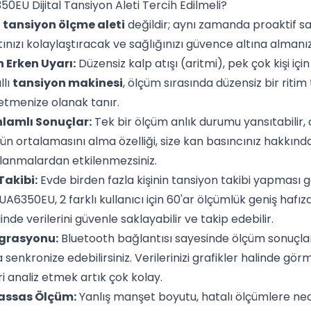
EU Dijital Tansiyon Aleti Tercih Edilmeli?
r
tansiyon ölçme aleti
değildir; aynı zamanda proaktif sa
tınızı kolaylaştıracak ve sağlığınızı güvence altına alman
n Erken Uyarı:
Düzensiz kalp atışı (aritmi), pek çok kişi içi
llı
tansiyon makinesi
, ölçüm sırasında düzensiz bir ritim 
etmenize olanak tanır.
nlamlı Sonuçlar:
Tek bir ölçüm anlık durumu yansıtabilir
n ortalamasını alma özelliği, size kan basıncınız hakkında d
lanmalardan etkilenmezsiniz.
Takibi:
Evde birden fazla kişinin tansiyon takibi yapması g
UA6350EU, 2 farklı kullanıcı için 60'ar ölçümlük geniş hafız
linde verilerini güvenle saklayabilir ve takip edebilir.
egrasyonu:
Bluetooth bağlantısı sayesinde ölçüm sonuçlar
senkronize edebilirsiniz. Verilerinizi grafikler halinde g
ri analiz etmek artık çok kolay.
Hassas Ölçüm:
Yanlış manşet boyutu, hatalı ölçümlere nede