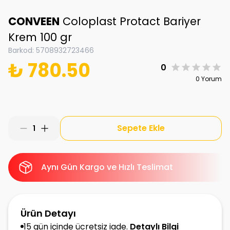
CONVEEN
Coloplast Protact Bariyer
Krem 100 gr
Barkod
:
5708932723466
₺ 780.50
0
0 Yorum
Sepete Ekle
1
Aynı Gün Kargo ve Hızlı Teslimat
Ürün Detayı
15 gün içinde ücretsiz iade.
Detaylı Bilgi