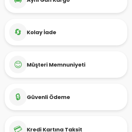
🔄
Kolay İade
😊
Müşteri Memnuniyeti
🔒
Güvenli Ödeme
💳
Kredi Kartına Taksit