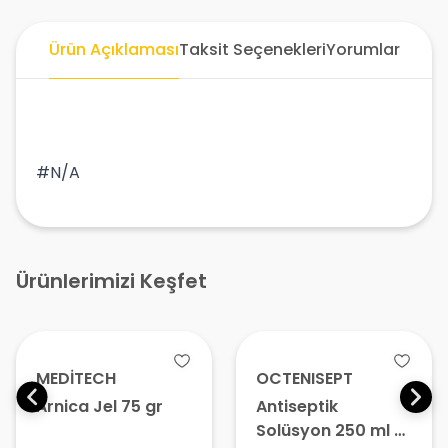
Ürün Açıklaması
Taksit Seçenekleri
Yorumlar
#N/A
Ürünlerimizi Keşfet
MEDİTECH
OCTENISEPT
Arnica Jel 75 gr
Antiseptik
Solüsyon 250 ml –