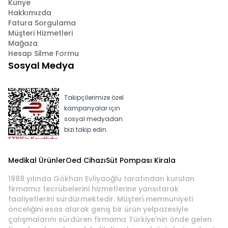
Künye
Hakkımızda
Fatura Sorgulama
Müşteri Hizmetleri
Mağaza
Hesap Silme Formu
Sosyal Medya
Takipçilerimize özel
kampanyalar için
sosyal medyadan
bizi takip edin.
Medikal Ürünler
Oed Cihazı
Süt Pompası Kirala
1988 yılında Gökhan Evliyaoğlu tarafından kurulan
firmamız tecrübelerini hizmetlerine yansıtarak
faaliyetlerini sürdürmektedir. Müşteri memnuniyeti
önceliğini esas alarak geniş bir ürün yelpazesiyle
çalışmalarını sürdüren firmamız Türkiye'nin önde gelen