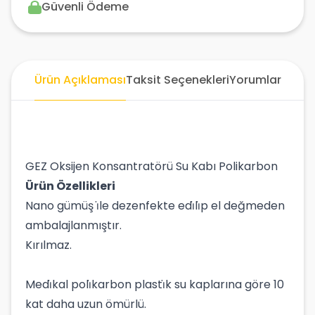
Güvenli Ödeme
Ürün Açıklaması
Taksit Seçenekleri
Yorumlar
GEZ Oksijen Konsantratörü Su Kabı Polikarbon
Ürün Özellikleri
Nano gümüş i̇le dezenfekte edi̇li̇p el değmeden
ambalajlanmıştır.
Kırılmaz.
Medi̇kal poli̇karbon plasti̇k su kaplarına göre 10
kat daha uzun ömürlü.