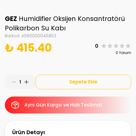
GEZ
Humidifier Oksijen Konsantratörü
Polikarbon Su Kabı
Barkod
:
4560000045853
₺ 415.40
0
0 Yorum
Sepete Ekle
1
Aynı Gün Kargo ve Hızlı Teslimat
Ürün Detayı