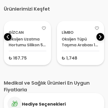
Ürünlerimizi Keşfet
GİZCAN
LİMBO
Oksijen Uzatma
Oksijen Tüpü
Hortumu Silikon 5
Taşıma Arabası 10
mt
Litre
₺ 167.75
₺ 1,748
Medikal ve Sağlık Ürünleri En Uygun
Fiyatlarla
🎁
Hediye Seçenekleri