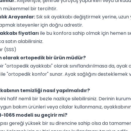
dınlar:
Alışverişte, şehirde yürüyüş yaparken veya arkad
in mükemmel bir tercihtir.
ılık Arayanlar:
Sık sık ayakkabı değiştirmek yerine, uzun yı
apmak isteyenler için doğru adrestir.
yakkabı fiyatları
ile bu konfora sahip olmak için hemen se
 satın alabilirsiniz.
ar (SSS)
m olarak ortopedik bir ürün müdür?
ir "ortopedik ayakkabı" olarak sınıflandırılmasa da, ayak
 ile "ortopedik konfor" sunar. Ayak sağlığını desteklemek 
kkabının temizliği nasıl yapılmalıdır?
ni hafif nemli bir bezle nazikçe silebilirsiniz. Derinin kurum
n uygun bakım ürünleri veya cilalar kullanmanız, ayakkabın
1-1065 modeli su geçirir mi?
yapısı gereği yüksek bir su direncine sahip olsa da tamam