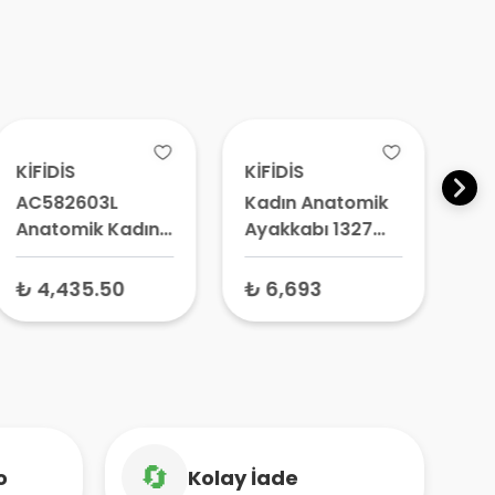
KİFİDİS
KİFİDİS
L
AC582603L
Kadın Anatomik
Pa
Anatomik Kadın
Ayakkabı 1327
Sa
Deri Ayakkabı -
Kahverengi
An
Ortopedik
Kroko –
Or
₺ 4,435.50
₺ 6,693
₺ 
Ayakkabı, Hakiki
Ortopedik
Me
Deri Ayakkabı
Ayakkabı
Sa
🔄
o
Kolay İade