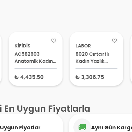
KİFİDİS
LABOR
AC582603
8020 Cırtcırtlı
Anatomik Kadın
Kadın Yazlık
Deri Ayakkabı
Ayakkabı -
1065 Siyah -
Ortopedik
₺ 4,435.50
₺ 3,306.75
Ortopedik
Yürüyüş
Ayakkabı, Rahat
Ayakkabısı,
Ayakkabı
Anatomik
Ayakkabı
i En Uygun Fiyatlarla
🚚
Uygun Fiyatlar
Aynı Gün Karg