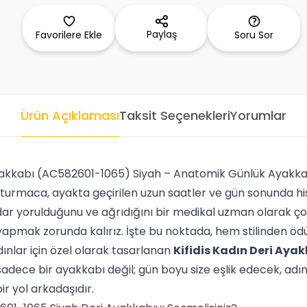
Paylaş
Favorilere Ekle
Soru Sor
Ürün Açıklaması
Taksit Seçenekleri
Yorumlar
Ayakkabı (AC582601-1065) Siyah – Anatomik Günlük Ayakka
urmaca, ayakta geçirilen uzun saatler ve gün sonunda hissed
r yorulduğunu ve ağrıdığını bir medikal uzman olarak çok 
yapmak zorunda kalırız. İşte bu noktada, hem stilinden 
ınlar için özel olarak tasarlanan
Kifidis Kadın Deri Aya
sadece bir ayakkabı değil; gün boyu size eşlik edecek, adı
ir yol arkadaşıdır.