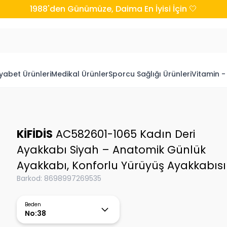
1988'den Günümüze, Daima En İyisi İçin 🤍
yabet Ürünleri
Medikal Ürünler
Sporcu Sağlığı Ürünleri
Vitamin -
KİFİDİS
AC582601-1065 Kadın Deri
Ayakkabı Siyah – Anatomik Günlük
Ayakkabı, Konforlu Yürüyüş Ayakkabısı
Barkod
:
8698997269535
Beden
No:38