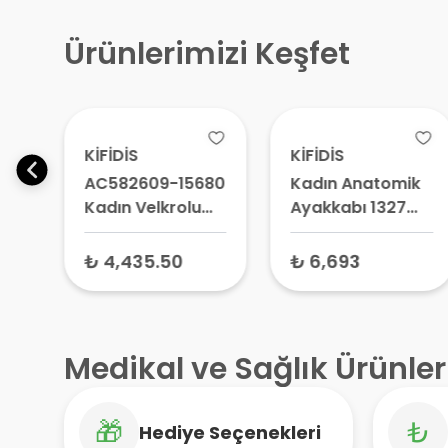
Ürünlerimizi Keşfet
KİFİDİS
KİFİDİS
AC582609-15680
Kadın Anatomik
n
Kadın Velkrolu
Ayakkabı 1327
Deri̇ Ayakkabı
Siyah Nobukar –
Koyu Vizon - Cırt
Ortopedik
₺ 4,435.50
₺ 6,693
Cırtlı Ortopedik
Destekli
Yürüyüş
Ayakkabı, Günlük
Ayakkabısı
Rahat Model
Ayakkabı
Medikal ve Sağlık Ürünler
🎁
₺
Hediye Seçenekleri