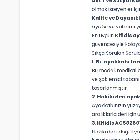
Aktif ve Sosyal Ka
olmak isteyenler iç
Kalite ve Dayanıkl
ayakkabı
yatırımı y
En uygun
Kifidis a
güvencesiyle kolayca
Sıkça Sorulan Sorul
1. Bu ayakkabı ta
Bu model, medikal b
ve şok emici tabanı
tasarlanmıştır.
2. Hakiki deri aya
Ayakkabınızın yüzeyi
aralıklarla deri içi
3. Kifidis AC58260
Hakiki deri, doğal 