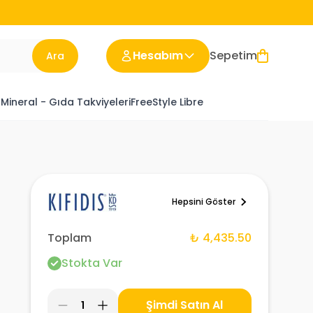
Hesabım
Sepetim
Ara
 Mineral - Gıda Takviyeleri
FreeStyle Libre
Hepsini Göster
Toplam
₺ 4,435.50
Stokta Var
Şimdi Satın Al
1