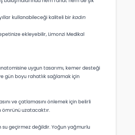
aş buluşmalarında hem rahat hem de şık
llar kullanabileceği kaliteli bir
kadın
petinize ekleyebilir, Limonzi Medikal
 anatomisine uygun tasarımı, kemer desteği
ve gün boyu rahatlık sağlamak için
asını ve çatlamasını önlemek için belirli
ın ömrünü uzatacaktır.
en su geçirmez değildir. Yoğun yağmurlu