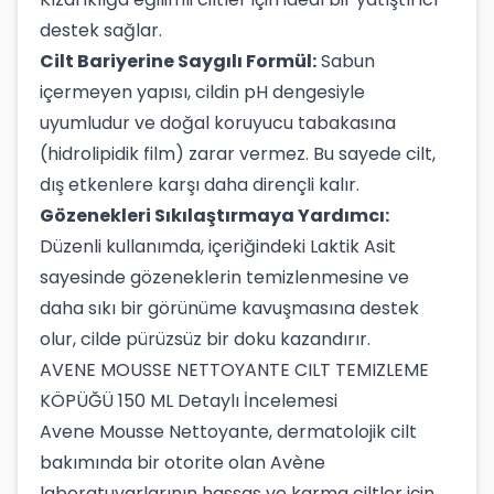
destek sağlar.
Cilt Bariyerine Saygılı Formül:
Sabun
içermeyen yapısı, cildin pH dengesiyle
uyumludur ve doğal koruyucu tabakasına
(hidrolipidik film) zarar vermez. Bu sayede cilt,
dış etkenlere karşı daha dirençli kalır.
Gözenekleri Sıkılaştırmaya Yardımcı:
Düzenli kullanımda, içeriğindeki Laktik Asit
sayesinde gözeneklerin temizlenmesine ve
daha sıkı bir görünüme kavuşmasına destek
olur, cilde pürüzsüz bir doku kazandırır.
AVENE MOUSSE NETTOYANTE CILT TEMIZLEME
KÖPÜĞÜ 150 ML Detaylı İncelemesi
Avene Mousse Nettoyante, dermatolojik cilt
bakımında bir otorite olan Avène
laboratuvarlarının hassas ve karma ciltler için