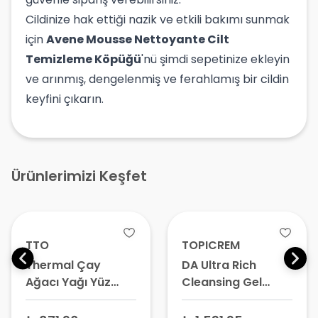
Cildinize hak ettiği nazik ve etkili bakımı sunmak
için
Avene Mousse Nettoyante Cilt
Temizleme Köpüğü
'nü şimdi sepetinize ekleyin
ve arınmış, dengelenmiş ve ferahlamış bir cildin
keyfini çıkarın.
Ürünlerimizi Keşfet
TTO
TOPICREM
Thermal Çay
DA Ultra Rich
Ağacı Yağı Yüz
Cleansing Gel
Temizleme Jeli 150
Temizleme Jeli
ml
500 ml