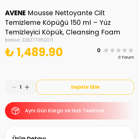
AVENE
Mousse Nettoyante Cilt
Temizleme Köpüğü 150 ml – Yüz
Temizleyici Köpük, Cleansing Foam
Barkod
:
3282770152371
₺ 1,489.90
0
0 Yorum
Sepete Ekle
1
Aynı Gün Kargo ve Hızlı Teslimat
Ürün Detayı