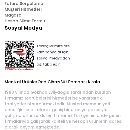
Fatura Sorgulama
Müşteri Hizmetleri
Mağaza
Hesap Silme Formu
Sosyal Medya
Takipçilerimize özel
kampanyalar için
sosyal medyadan
bizi takip edin.
Medikal Ürünler
Oed Cihazı
Süt Pompası Kirala
1988 yılında Gökhan Evliyaoğlu tarafından kurulan
firmamız tecrübelerini hizmetlerine yansıtarak
faaliyetlerini sürdürmektedir. Müşteri memnuniyeti
önceliğini esas alarak geniş bir ürün yelpazesiyle
çalışmalarını sürdüren firmamız Türkiye'nin önde gelen
firmalarıyla çalışarak kaliteli ve hesaplı ürünlerin adresi
olarak devam etmektedir.