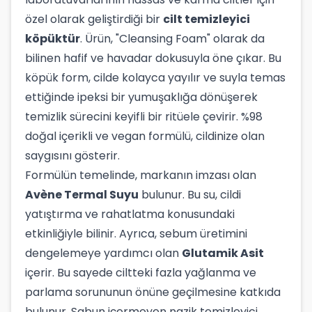
özel olarak geliştirdiği bir
cilt temizleyici
köpüktür
. Ürün, "Cleansing Foam" olarak da
bilinen hafif ve havadar dokusuyla öne çıkar. Bu
köpük form, cilde kolayca yayılır ve suyla temas
ettiğinde ipeksi bir yumuşaklığa dönüşerek
temizlik sürecini keyifli bir ritüele çevirir. %98
doğal içerikli ve vegan formülü, cildinize olan
saygısını gösterir.
Formülün temelinde, markanın imzası olan
Avène Termal Suyu
bulunur. Bu su, cildi
yatıştırma ve rahatlatma konusundaki
etkinliğiyle bilinir. Ayrıca, sebum üretimini
dengelemeye yardımcı olan
Glutamik Asit
içerir. Bu sayede ciltteki fazla yağlanma ve
parlama sorununun önüne geçilmesine katkıda
bulunur. Sabun içermeyen nazik temizleyici