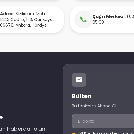
Adres:
Kızılırmak Mah.
Çağrı Merkezi:
(03
📞
1443.Cad 15/1-B
,
Çankaya
,
05 99
06670
,
Ankara
,
Türkiye
Bülten
Bültenimize Abone Ol
.
dan haberdar olun
KVKK sözleşmesini okudum, kabu