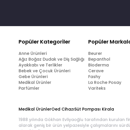
Popüler Kategoriler
Popüler Markal
Anne Ürünleri
Beurer
Ağız Boğaz Dudak ve Diş Sağlığı
Bepanthol
Ayakkabı ve Terlikler
Bioderma
Bebek ve Çocuk Ürünleri
Cerave
Gebe Ürünleri
Fashy
Medikal Ürünler
La Roche Posay
Parfümler
Variteks
Medikal Ürünler
Oed Cihazı
Süt Pompası Kirala
1988 yılında Gökhan Evliyaoğlu tarafından kurulan fi
alarak geniş bir ürün yelpazesiyle çalışmalarını sürd