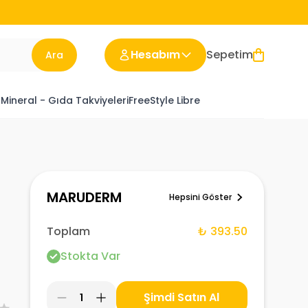
Hesabım
Sepetim
Ara
 Mineral - Gıda Takviyeleri
FreeStyle Libre
MARUDERM
Hepsini Göster
Toplam
₺ 393.50
Stokta Var
Şimdi Satın Al
1