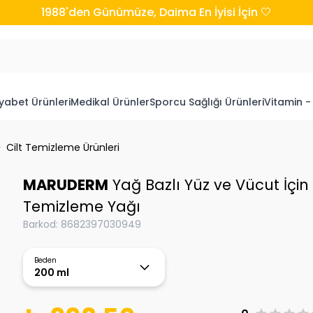
1988'den Günümüze, Daima En İyisi İçin 🤍
yabet Ürünleri
Medikal Ürünler
Sporcu Sağlığı Ürünleri
Vitamin -
Cilt Temizleme Ürünleri
MARUDERM
Yağ Bazlı Yüz ve Vücut İçin
Temizleme Yağı
Barkod
:
8682397030949
Beden
200 ml