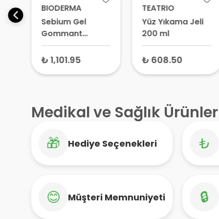
BIODERMA
TEATRIO
Sebium Gel
Yüz Yıkama Jeli
am
Gommant
200 ml
Exfoliating
Karma ve Yağlı
₺ 1,101.95
₺ 608.50
Ciltler için
Peeling Etkili
Temizleyici Jel
100 ml
Medikal ve Sağlık Ürünler
🎁
₺
Hediye Seçenekleri
😊
🔒
Müşteri Memnuniyeti