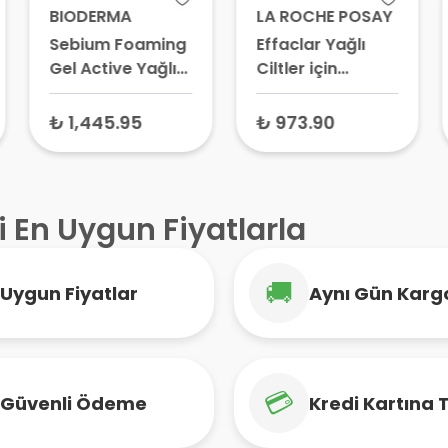
BIODERMA
LA ROCHE POSAY
Sebium Foaming
Effaclar Yağlı
Gel Active Yağlı
Ciltler için
Ciltler için
Temizleme Jeli
Temizleyici Jel
Refill 400 ml
₺ 1,445.95
₺ 973.90
200 ml
i En Uygun Fiyatlarla
🚚
Uygun Fiyatlar
Aynı Gün Karg
💳
Güvenli Ödeme
Kredi Kartına 