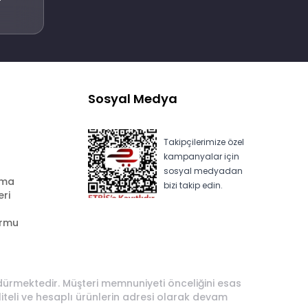
Sosyal Medya
Takipçilerimize özel
kampanyalar için
sosyal medyadan
ama
bizi takip edin.
eri
ormu
rdürmektedir. Müşteri memnuniyeti önceliğini esas
liteli ve hesaplı ürünlerin adresi olarak devam