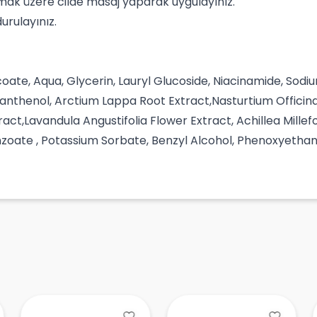
ak üzere cilde masaj yaparak uygulayınız.
durulayınız.
ate, Aqua, Glycerin, Lauryl Glucoside, Niacinamide, Sod
Panthenol, Arctium Lappa Root Extract,Nasturtium Officina
act,Lavandula Angustifolia Flower Extract, Achillea Mille
zoate , Potassium Sorbate, Benzyl Alcohol, Phenoxyethanol,