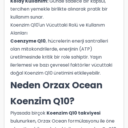
Kolay Kullanım:
Günde sadece bir kapsül,
tercihen yemekle birlikte alınarak pratik bir
kullanım sunar.
Koenzim Q10'un Vücuttaki Rolü ve Kullanım
Alanları
Coenzyme Q10
, hücrelerin enerji santralleri
olan mitokondrilerde, enerjinin (ATP)
üretilmesinde kritik bir role sahiptir. Yaşın
ilerlemesi ve bazı çevresel faktörler vücuttaki
doğal Koenzim Q10 üretimini etkileyebilir.
Neden Orzax Ocean
Koenzim Q10?
Piyasada birçok
Koenzim Q10 takviyesi
bulunurken, Orzax Ocean formülasyonu ile öne