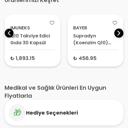
Ürünlerimizi Keşfet
IMUNEKS
BAYER
Q10 Takviye Edici
Supradyn
Gıda 30 Kapsül
(Koenzim Q10)
Takviye Edici Gıda
15 Efervesan
₺ 1,893.15
₺ 456.95
Tablet –
Multivitamin
Desteği
Medikal ve Sağlık Ürünleri En Uygun
Fiyatlarla
🎁
Hediye Seçenekleri