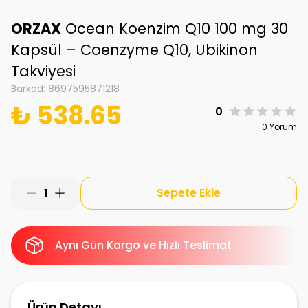
ORZAX
Ocean Koenzim Q10 100 mg 30
Kapsül – Coenzyme Q10, Ubikinon
Takviyesi
Barkod
:
8697595871218
₺ 538.65
0
0 Yorum
Sepete Ekle
1
Aynı Gün Kargo ve Hızlı Teslimat
Ürün Detayı