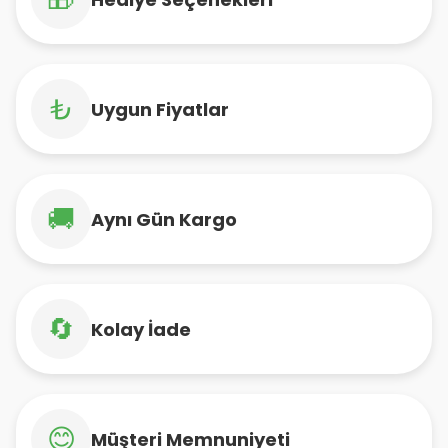
₺
Uygun Fiyatlar
🚚
Aynı Gün Kargo
🔄
Kolay İade
😊
Müşteri Memnuniyeti