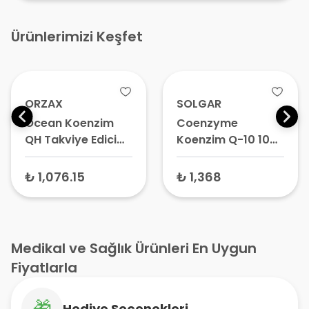
Ürünlerimizi Keşfet
ORZAX
SOLGAR
Ocean Koenzim
Coenzyme
QH Takviye Edici
Koenzim Q-10 100
Gıda 30 Kapsül
mg Takviye Edici
Gıda 30 Softgel
₺ 1,076.15
₺ 1,368
Medikal ve Sağlık Ürünleri En Uygun
Fiyatlarla
🎁
Hediye Seçenekleri