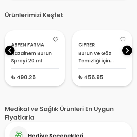
Ürünlerimizi Keşfet
ABFEN FARMA
GIFRER
Nazalnem Burun
Burun ve Göz
Spreyi 20 ml
Temizliği için
Fizyolojik Serum 5
ml x 20 Flakon –
₺ 490.25
₺ 456.95
Bebek Burun ve
Göz Damlası,
Serum Fizyolojik,
İzotonik Tuzlu Su
Medikal ve Sağlık Ürünleri En Uygun
Fiyatlarla
🎁
Hediye Seçenekleri