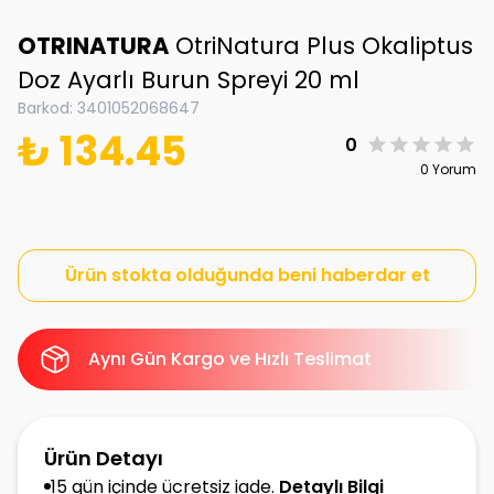
OTRINATURA
OtriNatura Plus Okaliptus
Doz Ayarlı Burun Spreyi 20 ml
Barkod
:
3401052068647
₺ 134.45
0
0 Yorum
Ürün stokta olduğunda beni haberdar et
Aynı Gün Kargo ve Hızlı Teslimat
Ürün Detayı
15 gün içinde ücretsiz iade.
Detaylı Bilgi