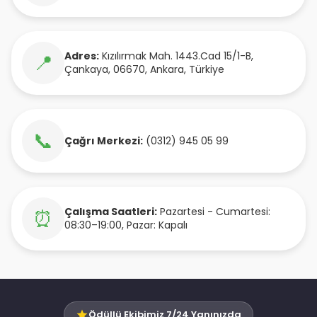
Adres:
Kızılırmak Mah. 1443.Cad 15/1-B
,
📍
Çankaya
,
06670
,
Ankara
,
Türkiye
📞
Çağrı Merkezi:
(0312) 945 05 99
Çalışma Saatleri:
Pazartesi - Cumartesi:
⏰
08:30–19:00, Pazar: Kapalı
Ödüllü Ekibimiz 7/24 Yanınızda