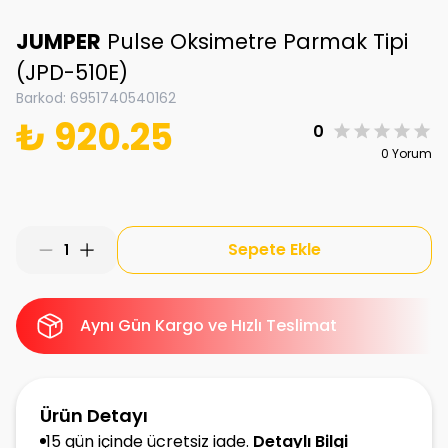
JUMPER
Pulse Oksimetre Parmak Tipi
(JPD-510E)
Barkod
:
6951740540162
₺ 920.25
0
0 Yorum
Sepete Ekle
1
Aynı Gün Kargo ve Hızlı Teslimat
Ürün Detayı
15 gün içinde ücretsiz iade.
Detaylı Bilgi