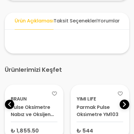
Ürün Açıklaması
Taksit Seçenekleri
Yorumlar
Ürünlerimizi Keşfet
BRAUN
YIMI LIFE
Pulse Oksimetre
Parmak Pulse
Nabız ve Oksijen
Oksi̇metre YM103
Ölçer YK-81CEU
₺ 1,855.50
₺ 544