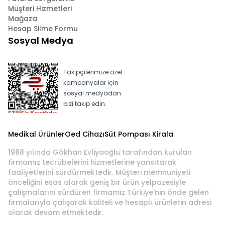
Müşteri Hizmetleri
Mağaza
Hesap Silme Formu
Sosyal Medya
Takipçilerimize özel
kampanyalar için
sosyal medyadan
bizi takip edin.
Medikal Ürünler
Oed Cihazı
Süt Pompası Kirala
1988 yılında Gökhan Evliyaoğlu tarafından kurulan
firmamız tecrübelerini hizmetlerine yansıtarak
faaliyetlerini sürdürmektedir. Müşteri memnuniyeti
önceliğini esas alarak geniş bir ürün yelpazesiyle
çalışmalarını sürdüren firmamız Türkiye'nin önde gelen
firmalarıyla çalışarak kaliteli ve hesaplı ürünlerin adresi
olarak devam etmektedir.