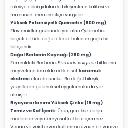
takviye edici gıdalarda bileşenlerin kalitesi ve
formunun önemini sıkça vurgular.
Yüksek Potansiyelli Quercetin (500 mg):
Flavonoidler grubunda yer alan Quercetin,
birçok bitkide doğal olarak bulunan güçlü bir
bileşendir.
Doğal Berberin Kaynağı (250 mg):
Formüldeki Berberin,
Berberis vulgaris
bitkisinin
meyvelerinden elde edilen saf
karamuk
ekstresi
olarak sunulur. Bu doğal bileşik,
yüzyıllardır geleneksel uygulamalarda yer
almıştır.
Biyoyararlanımı Yüksek Çinko (15 mg)
Temiz ve Saf İçerik:
Ürün, gereksiz dolgu
maddeleri veya kimyasal katkılar içermez.
Vegan ve vejetaryen kullanıma uygun bir yapıya