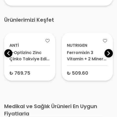
Ürünlerimizi Keşfet
ANTİ
NUTRIGEN
L-Optizinc Zinc
Ferromixin 3
Çinko Takviye Edici
Vitamin + 2 Mineral
Gıda 60 Kapsül
Takviye Edici Gıda
30 Saşe
₺ 769.75
₺ 509.60
Medikal ve Sağlık Ürünleri En Uygun
Fiyatlarla