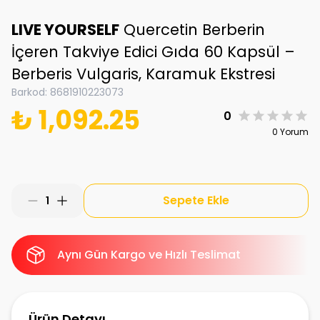
LIVE YOURSELF
Quercetin Berberin
İçeren Takviye Edici Gıda 60 Kapsül –
Berberis Vulgaris, Karamuk Ekstresi
Barkod
:
8681910223073
₺ 1,092.25
0
0 Yorum
Sepete Ekle
1
Aynı Gün Kargo ve Hızlı Teslimat
Ürün Detayı