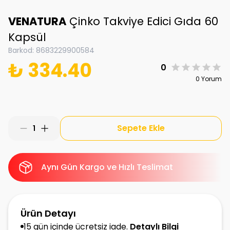
VENATURA
Çinko Takviye Edici Gıda 60
Kapsül
Barkod
:
8683229900584
₺ 334.40
0
0 Yorum
Sepete Ekle
1
Aynı Gün Kargo ve Hızlı Teslimat
Ürün Detayı
15 gün içinde ücretsiz iade.
Detaylı Bilgi