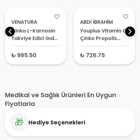
VENATURA
ABDİ İBRAHİM
Çinko L-Karnosin
Youplus Vitamin C
Takviye Edici Gıda
Çinko Propolis
60 Kapsül
Takviye Edici Gıda
20 Efervesan
₺ 995.50
₺ 726.75
Tablet – Gıda
Takviyesi, C
Vitamini Takviyesi
Medikal ve Sağlık Ürünleri En Uygun
Fiyatlarla
🎁
Hediye Seçenekleri