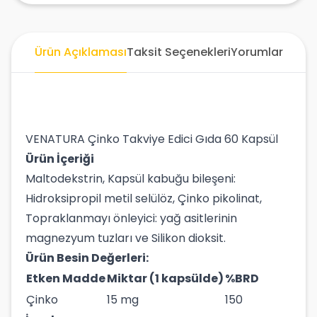
Ürün Açıklaması
Taksit Seçenekleri
Yorumlar
VENATURA Çinko Takviye Edici Gıda 60 Kapsül
Ürün İçeriği
Maltodekstrin, Kapsül kabuğu bileşeni:
Hidroksipropil metil selülöz, Çinko pikolinat,
Topraklanmayı önleyici: yağ asitlerinin
magnezyum tuzları ve Silikon dioksit.
Ürün Besin Değerleri:
Etken Madde
Miktar (1 kapsülde)
%BRD
Çinko
15 mg
150