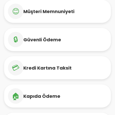
😊
Müşteri Memnuniyeti
🔒
Güvenli Ödeme
💳
Kredi Kartına Taksit
🏠
Kapıda Ödeme