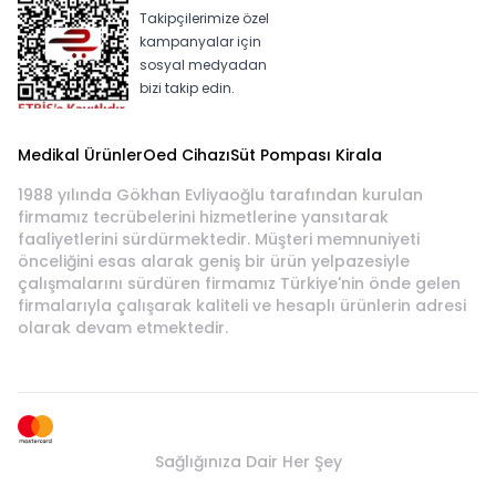
Takipçilerimize özel
kampanyalar için
sosyal medyadan
bizi takip edin.
Medikal Ürünler
Oed Cihazı
Süt Pompası Kirala
1988 yılında Gökhan Evliyaoğlu tarafından kurulan
firmamız tecrübelerini hizmetlerine yansıtarak
faaliyetlerini sürdürmektedir. Müşteri memnuniyeti
önceliğini esas alarak geniş bir ürün yelpazesiyle
çalışmalarını sürdüren firmamız Türkiye'nin önde gelen
firmalarıyla çalışarak kaliteli ve hesaplı ürünlerin adresi
olarak devam etmektedir.
Sağlığınıza Dair Her Şey