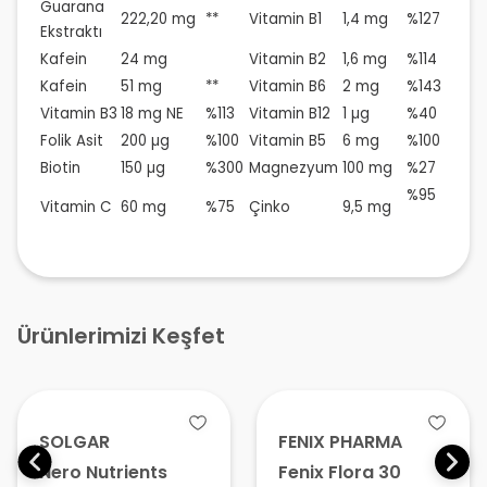
Guarana
222,20 mg
**
Vitamin B1
1,4 mg
%127
Ekstraktı
Kafein
24 mg
Vitamin B2
1,6 mg
%114
Kafein
51 mg
**
Vitamin B6
2 mg
%143
Vitamin B3
18 mg NE
%113
Vitamin B12
1 µg
%40
Folik Asit
200 µg
%100
Vitamin B5
6 mg
%100
Biotin
150 µg
%300
Magnezyum
100 mg
%27
%95
Vitamin C
60 mg
%75
Çinko
9,5 mg
Ürünlerimizi Keşfet
SOLGAR
FENIX PHARMA
Nero Nutrients
Fenix Flora 30