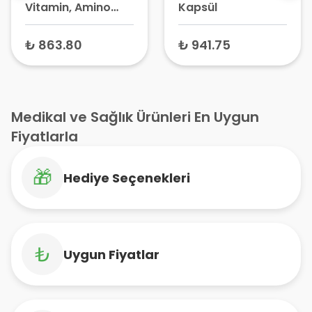
Vitamin, Amino
Kapsül
Asit ve Ginkgo
Biloba Yaprak
₺ 863.80
₺ 941.75
Ekstresi Karışımı
Multivitamin 30
Kapsül
Medikal ve Sağlık Ürünleri En Uygun
Fiyatlarla
🎁
Hediye Seçenekleri
₺
Uygun Fiyatlar