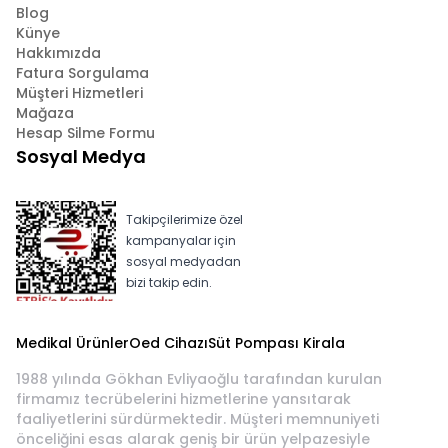
Blog
Künye
Hakkımızda
Fatura Sorgulama
Müşteri Hizmetleri
Mağaza
Hesap Silme Formu
Sosyal Medya
Takipçilerimize özel
kampanyalar için
sosyal medyadan
bizi takip edin.
Medikal Ürünler
Oed Cihazı
Süt Pompası Kirala
1988 yılında Gökhan Evliyaoğlu tarafından kurulan
firmamız tecrübelerini hizmetlerine yansıtarak
faaliyetlerini sürdürmektedir. Müşteri memnuniyeti
önceliğini esas alarak geniş bir ürün yelpazesiyle