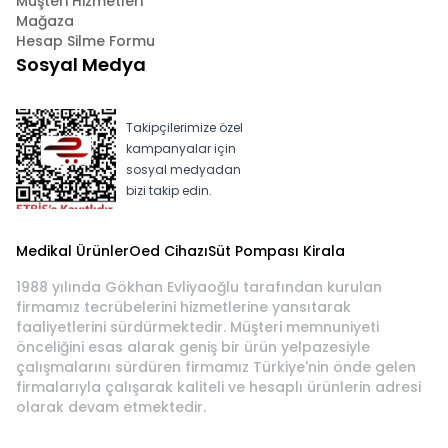
Müşteri Hizmetleri
Mağaza
Hesap Silme Formu
Sosyal Medya
Takipçilerimize özel
kampanyalar için
sosyal medyadan
bizi takip edin.
Medikal Ürünler
Oed Cihazı
Süt Pompası Kirala
1988 yılında Gökhan Evliyaoğlu tarafından kurulan
firmamız tecrübelerini hizmetlerine yansıtarak
faaliyetlerini sürdürmektedir. Müşteri memnuniyeti
önceliğini esas alarak geniş bir ürün yelpazesiyle
çalışmalarını sürdüren firmamız Türkiye'nin önde gelen
firmalarıyla çalışarak kaliteli ve hesaplı ürünlerin adresi
olarak devam etmektedir.