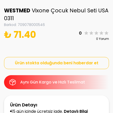
WESTMED
Vixone Çocuk Nebul Seti USA
0311
Barkod
:
709078000546
₺ 71.40
0
0 Yorum
Ürün stokta olduğunda beni haberdar et
Aynı Gün Kargo ve Hızlı Teslimat
Ürün Detayı
15 gün içinde ücretsiz iade.
Detaylı Bilgi