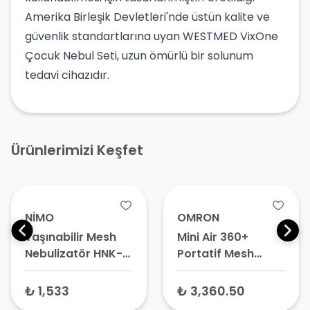
Amerika Birleşik Devletleri'nde üstün kalite ve
güvenlik standartlarına uyan WESTMED VixOne
Çocuk Nebul Seti, uzun ömürlü bir solunum
tedavi cihazıdır.
Ürünlerimizi Keşfet
NİMO
OMRON
Taşınabilir Mesh
Mini Air 360+
Nebulizatör HNK-
Portatif Mesh
MESH-01
Nebülizatör
(MINIAIR360P-E)
₺ 1,533
₺ 3,360.50