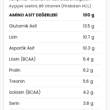
Ayçiçek Lesitini, B6 Vitamini (Piridoksin HCL).
AMİNO ASİT DEĞERLERİ
100 g
Glutamik Asit
13.5 g
Lizin
10.7 g
Aspartik Asit
10.3 g
Lösin (BCAA)
6.4 g
Prolin
6.2 g
Treonin
5.6 g
İzolösin (BCAA)
4.2 g
Serin
3.8 g