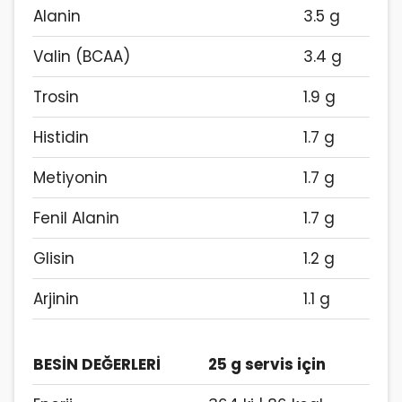
Alanin
3.5 g
Valin (BCAA)
3.4 g
Trosin
1.9 g
Histidin
1.7 g
Metiyonin
1.7 g
Fenil Alanin
1.7 g
Glisin
1.2 g
Arjinin
1.1 g
BESİN DEĞERLERİ
25 g servis için