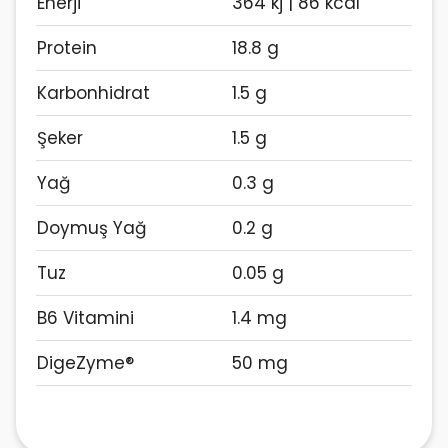
Enerji
364 kj | 86 kcal
Protein
18.8 g
Karbonhidrat
1.5 g
Şeker
1.5 g
Yağ
0.3 g
Doymuş Yağ
0.2 g
Tuz
0.05 g
B6 Vitamini
1.4 mg
DigeZyme®
50 mg