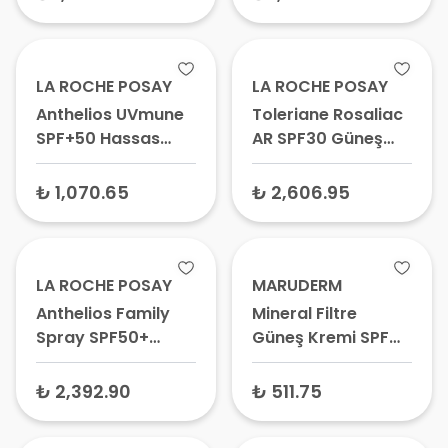
Kapatıcı Etkili Yüz
İçin Güneş
Güneş Koruyucu
Koruyucu
LA ROCHE POSAY
LA ROCHE POSAY
Anthelios UVmune
Toleriane Rosaliac
SPF+50 Hassas
AR SPF30 Güneş
Ciltler İçin Yüksek
Koruyucu Krem 50
Korumalı Yüz
ml
₺ 1,070.65
₺ 2,606.95
Güneş Kremi Renkli
50 ml – Hassas
Ciltler İçin Güneş
Koruyucu
LA ROCHE POSAY
MARUDERM
Anthelios Family
Mineral Filtre
Spray SPF50+
Güneş Kremi SPF
Vücut Güneş Kremi
50+ 50 ml - Çinko
300 ml
Oksitli Güneş
₺ 2,392.90
₺ 511.75
Koruyucu Krem