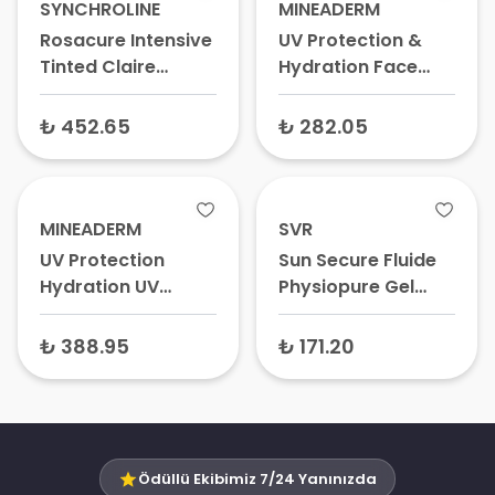
SYNCHROLINE
MINEADERM
Rosacure Intensive
UV Protection &
Tinted Claire
Hydration Face
Güneş Kremi Renkli
Fluid Hassas Ciltler
SPF30 30 ml
için UV Koruması
₺ 452.65
₺ 282.05
ve Nemlendirici Yüz
Kremi SPF 50+ 50
ml
MINEADERM
SVR
UV Protection
Sun Secure Fluide
Hydration UV
Physiopure Gel
Koruyucu ve
Moussante Hassas
Nemlendirici Güneş
Ciltler için Güneş
₺ 388.95
₺ 171.20
Koruyucu Krem
Kremi SPF50+ 50
SPF50+ 50 ml
ml
Ödüllü Ekibimiz 7/24 Yanınızda