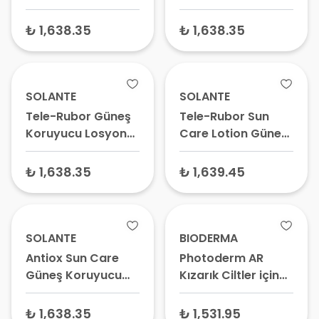
Koruyucu Krem,
SPF50+ 150 ml –
SPF50+ 150 ml –
SPF50+ Güneş
Hassas ve Kızaran
Hassas Ciltler İçin
₺ 1,638.35
₺ 1,638.35
Kremi
Ciltler İçin Güneş
Güneş Kremi, Leke
Kremi, Yüksek
Karşıtı Güneş
Korumalı Güneş
Kremi
Kremi
SOLANTE
SOLANTE
Tele-Rubor Güneş
Tele-Rubor Sun
Koruyucu Losyon
Care Lotion Güneş
SPF50+ Tinted 150
Koruyucu Losyon
ml – Kızarıklık
SPF50+ 150 ml
₺ 1,638.35
₺ 1,639.45
Karşıtı Güneş
Kremi, Renkli Yüz
Güneş Koruyucu
Krem
SOLANTE
BIODERMA
Antiox Sun Care
Photoderm AR
Güneş Koruyucu
Kızarık Ciltler için
Losyon SPF50+ 150
Güneş Kremi SPF
ml
50+ Renkli 30 ml –
₺ 1,638.35
₺ 1,531.95