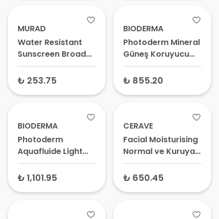
Yağlı Ciltler İçin Yüz
Güneş Koruyucu
MURAD
BIODERMA
Water Resistant
Photoderm Mineral
Sunscreen Broad
Güneş Koruyucu
Spectrum Suya
Sprey SPF50+ 100
Dayanıklı
gr
₺ 253.75
₺ 855.20
Nemlendirici Güneş
Kremi SPF30 130 ml
BIODERMA
CERAVE
Photoderm
Facial Moisturising
Aquafluide Light
Normal ve Kuruya
Güneş Koruyucu
Dönük Ciltler için
Krem Açık Renk Spf
Nemlendirici Yüz
₺ 1,101.95
₺ 650.45
50+ 40 ml - Su Bazlı
Kremi SPF25 52 ml
Güneş Kremi, Renkli
Güneş Kremi