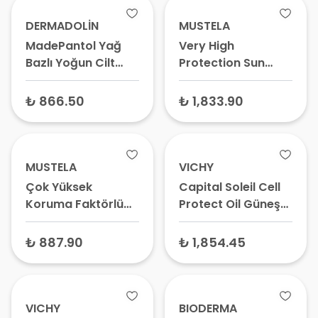
DERMADOLİN
MUSTELA
MadePantol Yağ
Very High
Bazlı Yoğun Cilt
Protection Sun
Bakım Kremi 50 ml
Lotion Güneş
Koruyucu Krem
₺ 866.50
₺ 1,833.90
SPF50+ 200 ml
MUSTELA
VICHY
Çok Yüksek
Capital Soleil Cell
Koruma Faktörlü
Protect Oil Güneş
Güneş Losyonu SPF
Koruyucu Yağ
50+ 40 ml – Bebek
SPF50+ 200 ml
₺ 887.90
₺ 1,854.45
ve Çocuk Güneş
Kremi, Yüz İçin
Güneş Koruyucu
VICHY
BIODERMA