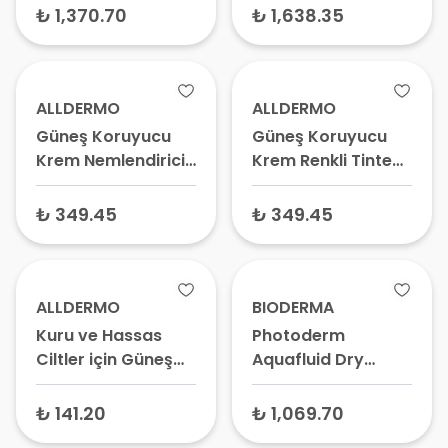
150 ml – Leke
₺ 1,370.70
₺ 1,638.35
Karşıtı Ve Renkli
Güneş Kremi
ALLDERMO
ALLDERMO
Güneş Koruyucu
Güneş Koruyucu
Krem Nemlendiricili
Krem Renkli Tinted
Renkli Tinted
Light Spf50+ 50 ml
Medium SPF50+ 50
₺ 349.45
₺ 349.45
ml – Renkli Güneş
Kremi,
Nemlendiricili
Güneş Kremi
ALLDERMO
BIODERMA
Kuru ve Hassas
Photoderm
Ciltler için Güneş
Aquafluid Dry
Koruyucu Krem
Touch İnvisible
SPF50+ 50 ml
Güneş Kremi
₺ 141.20
₺ 1,069.70
SPF50+ 40 ml –