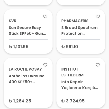
Kızarıklık Karşıtı
Yüz Güneş
Koruyucu
SVR
PHARMACERIS
Sun Secure Easy
S Broad Spectrum
Stick SPF50+ Güneş
Protection
Koruyucu Stick 10
Yetişkinler ve
gr
Çocuklar için
₺ 1,101.95
₺ 991.10
Güneş Koruyucu
Krem SPF50+ 50 ml
LA ROCHE POSAY
INSTITUT
ESTHEDERM
Anthelios Uvmune
400 SPF50+
Into Repair
Nemlendirici Süt
Yaşlanma Karşıtı
150 ml – Yüz ve
Güneş Kremi 50 ml
Vücut Güneş
₺ 1,264.25
₺ 3,724.95
Koruyucu, Vücut