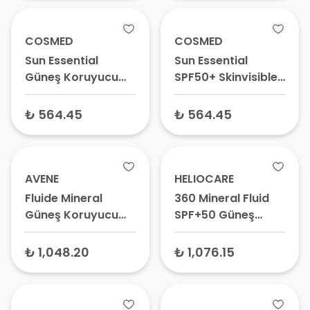
Losyonu
COSMED
COSMED
Sun Essential
Sun Essential
Güneş Koruyucu
SPF50+ Skinvisible
Sun Stick SPF50+
CC Krem 30 ml
20 gr – Pratik
₺ 564.45
₺ 564.45
Çubuk Güneş
Kremi, Kalem
Güneş Koruyucu
AVENE
HELIOCARE
Fluide Mineral
360 Mineral Fluid
Güneş Koruyucu
SPF+50 Güneş
Krem SPF50+ Renkli
Koruyucu Krem 50
40 ml – Güneş
ml
₺ 1,048.20
₺ 1,076.15
Kremi, Renkli Güneş
Kremi