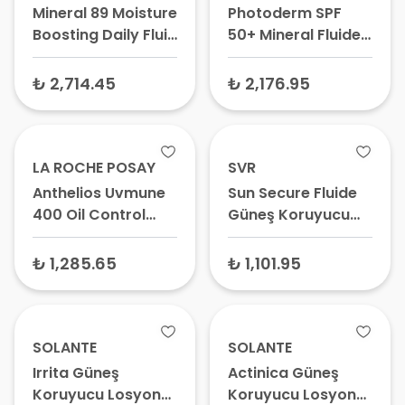
Mineral 89 Moisture
Photoderm SPF
Boosting Daily Fluid
50+ Mineral Fluide
SPF 50+ Güneş
Hassas Ciltler için
Koruyucu
Güneş Koruyucu
₺ 2,714.45
₺ 2,176.95
Nemlendirici Krem
Krem 75 gr –
50 ml
Hassas Ciltler için
Güneş Kremi
LA ROCHE POSAY
SVR
Anthelios Uvmune
Sun Secure Fluide
400 Oil Control
Güneş Koruyucu
Yağlı Karma ve
Krem Spf50+ 50 ml
Hassas Ciltler için
₺ 1,285.65
₺ 1,101.95
Yüz Güneş
Koruyucu Krem
Tinted Fluid Renkli
SPF50+ 50 ml -
SOLANTE
SOLANTE
Yağlı ve Karma
Irrita Güneş
Actinica Güneş
Ciltler İçin Güneş
Koruyucu Losyon
Koruyucu Losyon