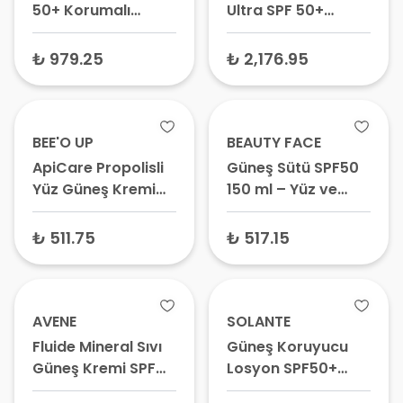
50+ Korumalı
Ultra SPF 50+
Güneş Koruyucu
Güneş Losyonu
Stick 9 ml
200 ml
₺ 979.25
₺ 2,176.95
BEE'O UP
BEAUTY FACE
ApiCare Propolisli
Güneş Sütü SPF50
Yüz Güneş Kremi
150 ml – Yüz ve
SPF50+ 40 ml
Vücut İçin Güneş
Koruyucu
₺ 511.75
₺ 517.15
AVENE
SOLANTE
Fluide Mineral Sıvı
Güneş Koruyucu
Güneş Kremi SPF
Losyon SPF50+
50+ 40 ml
Pigmenta Tinted