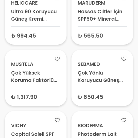
HELIOCARE
MARUDERM
Ultra 90 Koruyucu
Hassas Ciltler İçin
Güneş Kremi
SPF50+ Mineral
SPF50+ Hafif Renkli
Sprey Güneş Kremi
50 ml – Kuru Ciltler
200 ml - Güneş
₺ 994.45
₺ 565.50
İçin Leke Karşıtı
Koruyucu, Çinko
Güneş Koruyucu
Oksitli Güneş
Koruyucu
MUSTELA
SEBAMED
Çok Yüksek
Çok Yönlü
Koruma Faktörlü
Koruyucu Güneş
Güneş Koruyucu
Kremi SPF50+ 75 ml
Stick SPF50+ 9 ml –
₺ 1,317.90
₺ 650.45
Aile Boyu Güneş
Kremi, Yüz
Koruyucu
VICHY
BIODERMA
Capital Soleil SPF
Photoderm Lait