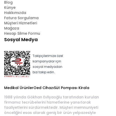
Blog
Künye
Hakkımızda
Fatura Sorgulama
Müşteri Hizmetleri
Mağaza
Hesap Silme Formu
Sosyal Medya
Takipçilerimize özel
kampanyalar için
sosyal medyadan
bizi takip edin.
Medikal Ürünler
Oed Cihazı
Süt Pompası Kirala
1988 yılında Gökhan Evliyaoğlu tarafından kurulan
firmamız tecrübelerini hizmetlerine yansıtarak
faaliyetlerini sürdürmektedir. Müşteri memnuniyeti
önceliğini esas alarak geniş bir ürün yelpazesiyle