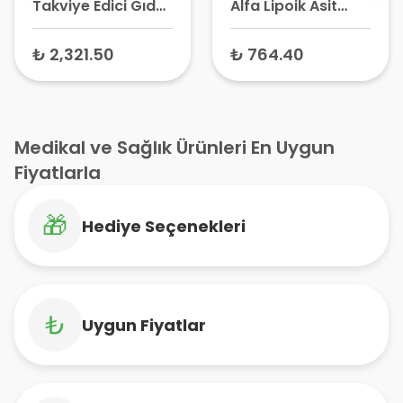
Alfa Lipoik Asit
Takviye Edici Gıda
Takviye Edici Gıda
30 Kapsül
60 Yumuşak
₺ 764.40
₺ 732.15
Kapsül
Medikal ve Sağlık Ürünleri En Uygun
Fiyatlarla
🎁
Hediye Seçenekleri
₺
Uygun Fiyatlar