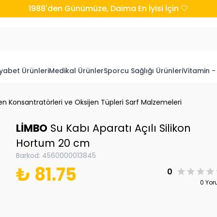
1988'den Günümüze, Daima En İyisi İçin 🤍
yabet Ürünleri
Medikal Ürünler
Sporcu Sağlığı Ürünleri
Vitamin -
en Konsantratörleri ve Oksijen Tüpleri Sarf Malzemeleri
LİMBO
Su Kabı Aparatı Açılı Silikon
Hortum 20 cm
Barkod
:
4560000013845
₺ 81.75
0
0 Yo