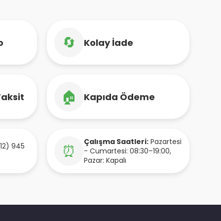
🔄
o
Kolay İade
🏠
Taksit
Kapıda Ödeme
Çalışma Saatleri:
Pazartesi
12) 945
⏰
- Cumartesi: 08:30–19:00,
Pazar: Kapalı