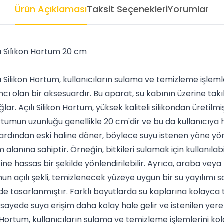
Ürün Açıklaması
Taksit Seçenekleri
Yorumlar
ı Si̇li̇kon Hortum 20 cm
ı Silikon Hortum, kullanıcıların sulama ve temizleme işlemler
ı olan bir aksesuardır. Bu aparat, su kabının üzerine takıl
lar. Açılı Silikon Hortum, yüksek kaliteli silikondan üretilm
tumun uzunluğu genellikle 20 cm'dir ve bu da kullanıcıya 
 ardından eski haline döner, böylece suyu istenen yöne yön
m alanına sahiptir. Örneğin, bitkileri sulamak için kullanılabi
sine hassas bir şekilde yönlendirilebilir. Ayrıca, araba veya
umun açılı şekli, temizlenecek yüzeye uygun bir su yayılımı 
e tasarlanmıştır. Farklı boyutlarda su kaplarına kolayca t
 sayede suya erişim daha kolay hale gelir ve istenilen yere
n Hortum, kullanıcıların sulama ve temizleme işlemlerini kol