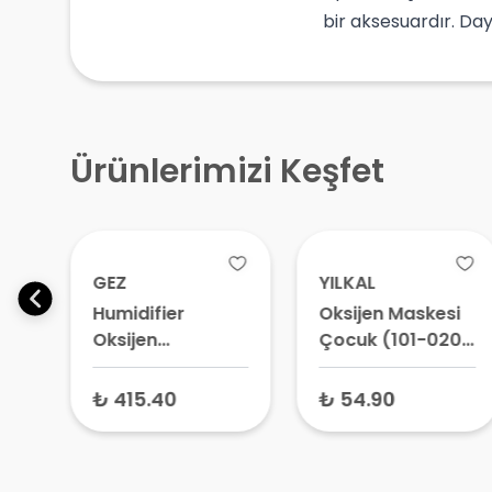
bir aksesuardır. Day
Ürünlerimizi Keşfet
GEZ
YILKAL
a
Humidifier
Oksijen Maskesi
n 5
Oksijen
Çocuk (101-020-
Konsantratörü
3) – Pediatrik
Polikarbon Su
Solunum
₺ 415.40
₺ 54.90
Kabı
Maskesi, Çocuk
Nebülizatör
Maskesi