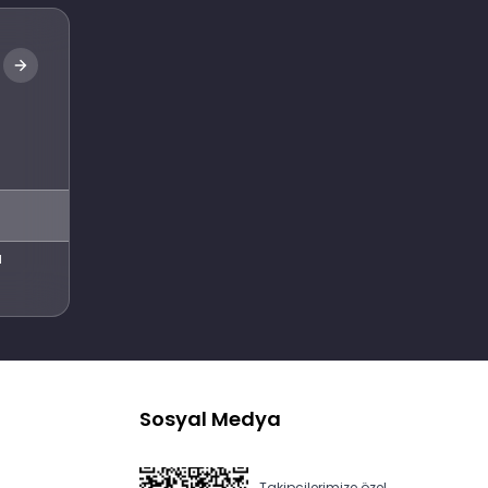
Abone Ol
l
Sosyal Medya
Takipçilerimize özel