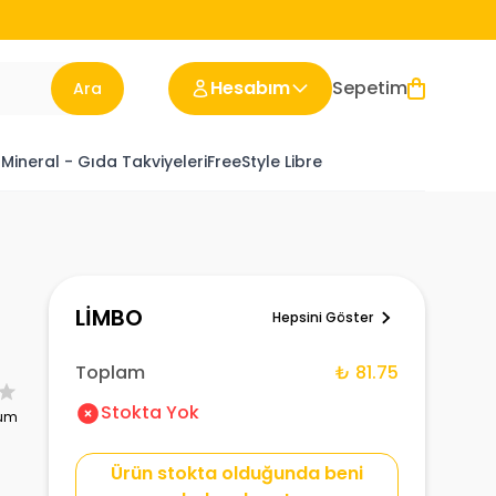
Hesabım
Sepetim
Ara
 Mineral - Gıda Takviyeleri
FreeStyle Libre
LİMBO
Hepsini Göster
Toplam
₺ 81.75
Stokta Yok
rum
Ürün stokta olduğunda beni