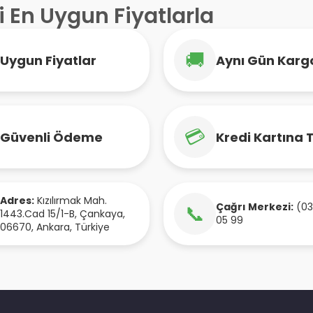
i En Uygun Fiyatlarla
🚚
Uygun Fiyatlar
Aynı Gün Karg
💳
Güvenli Ödeme
Kredi Kartına 
Adres:
Kızılırmak Mah.
Çağrı Merkezi:
(03
📞
1443.Cad 15/1-B
,
Çankaya
,
05 99
06670
,
Ankara
,
Türkiye