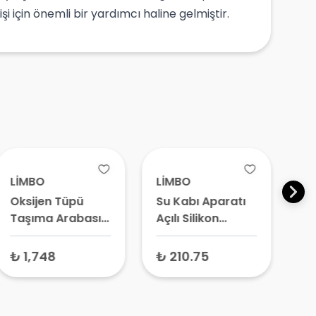
i için önemli bir yardımcı haline gelmiştir.
LİMBO
LİMBO
YI
Oksijen Tüpü
Su Kabı Aparatı
Ok
Taşıma Arabası
Açılı Silikon
Ye
10 Litre
Hortum 25 cm
02
S
₺ 1,748
₺ 210.75
₺ 
Ma
Ha
M