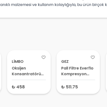
anıklı malzemesi ve kullanım kolaylığıyla, bu ürün birçok kiş
LİMBO
GEZ
Oksijen
Pall Filtre Everflo
Konsantratörü
Kompresyon
Pall Filtre
Emiş Filtresi GF-
Oxycare GF-
800
₺ 458
₺ 511.75
1000